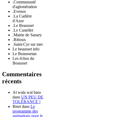
.Communauté
d'aglomération
.Evenos
.La Cadière
d'Azur
.Le Beausset
.Le Castellet
.Mairie de Sanary
.Riboux
.Saint-Cyr sur mer
Le beausset info
Le Beaussetan
Les échos du
Beausset
Commentaires
récents
Al wala wal bara
dans
UN PEU DE
TOLÉRANCE !
Biset
dans
Le
programme des
animations pour le