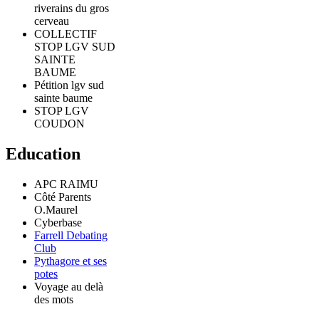
riverains du gros
cerveau
COLLECTIF
STOP LGV SUD
SAINTE
BAUME
Pétition lgv sud
sainte baume
STOP LGV
COUDON
Education
APC RAIMU
Côté Parents
O.Maurel
Cyberbase
Farrell Debating
Club
Pythagore et ses
potes
Voyage au delà
des mots