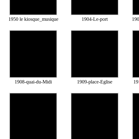
1950 le kiosque_musique
1904-Le-port
190
1908-quai-du-Midi
1909-place-Eglise
19