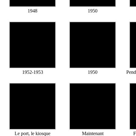
1948
1950
1952-1953
1950
Pend
Le port, le kiosque
Maintenant
F