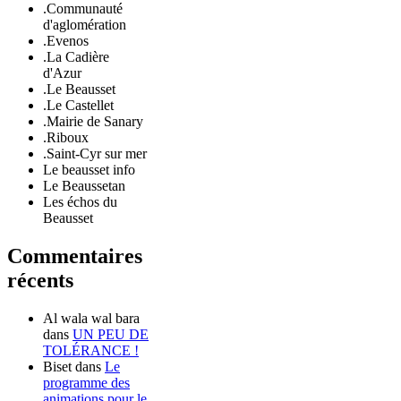
.Communauté
d'aglomération
.Evenos
.La Cadière
d'Azur
.Le Beausset
.Le Castellet
.Mairie de Sanary
.Riboux
.Saint-Cyr sur mer
Le beausset info
Le Beaussetan
Les échos du
Beausset
Commentaires
récents
Al wala wal bara
dans
UN PEU DE
TOLÉRANCE !
Biset
dans
Le
programme des
animations pour le