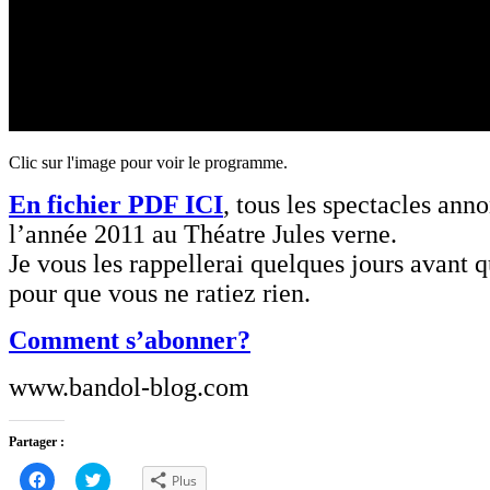
Clic sur l'image pour voir le programme.
En fichier PDF ICI
, tous les spectacles ann
l’année 2011 au Théatre Jules verne.
Je vous les rappellerai quelques jours avant qu
pour que vous ne ratiez rien.
Comment s’abonner?
www.bandol-blog.com
Partager :
Cliquez
Cliquez
Plus
pour
pour