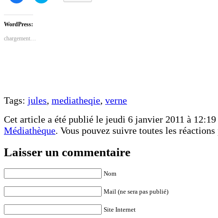
partager
partager
sur
sur
Facebook(ouvre
Twitter(ouvre
dans
dans
WordPress:
une
une
nouvelle
nouvelle
chargement…
fenêtre)
fenêtre)
Tags:
jules
,
mediatheqie
,
verne
Cet article a été publié le jeudi 6 janvier 2011 à 12:19
Médiathèque
. Vous pouvez suivre toutes les réactions
Laisser un commentaire
Nom
Mail (ne sera pas publié)
Site Internet