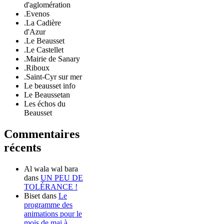
d'aglomération
.Evenos
.La Cadière
d'Azur
.Le Beausset
.Le Castellet
.Mairie de Sanary
.Riboux
.Saint-Cyr sur mer
Le beausset info
Le Beaussetan
Les échos du
Beausset
Commentaires
récents
Al wala wal bara
dans
UN PEU DE
TOLÉRANCE !
Biset
dans
Le
programme des
animations pour le
mois de mai à