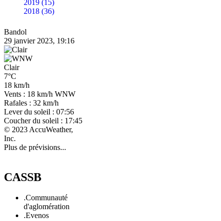
2019 (15)
2018 (36)
Bandol
29 janvier 2023, 19:16
Clair
7°C
18 km/h
Vents : 18 km/h WNW
Rafales : 32 km/h
Lever du soleil : 07:56
Coucher du soleil : 17:45
© 2023 AccuWeather,
Inc.
Plus de prévisions...
CASSB
.Communauté
d'aglomération
.Evenos