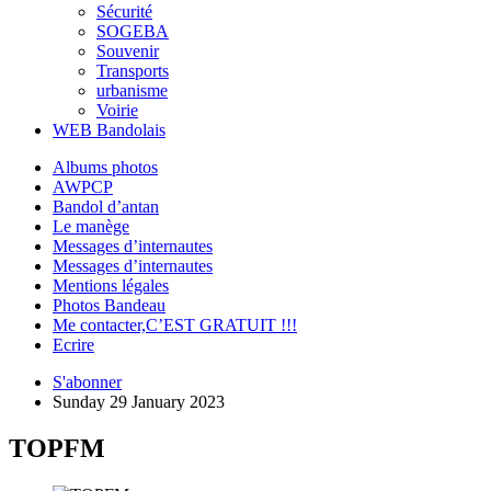
Sécurité
SOGEBA
Souvenir
Transports
urbanisme
Voirie
WEB Bandolais
Albums photos
AWPCP
Bandol d’antan
Le manège
Messages d’internautes
Messages d’internautes
Mentions légales
Photos Bandeau
Me contacter,C’EST GRATUIT !!!
Ecrire
S'abonner
Sunday 29 January 2023
TOPFM