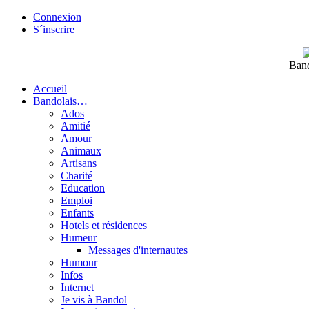
Connexion
S´inscrire
Band
Accueil
Bandolais…
Ados
Amitié
Amour
Animaux
Artisans
Charité
Education
Emploi
Enfants
Hotels et résidences
Humeur
Messages d'internautes
Humour
Infos
Internet
Je vis à Bandol