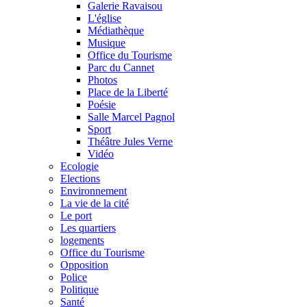
Galerie Ravaisou
L'église
Médiathèque
Musique
Office du Tourisme
Parc du Cannet
Photos
Place de la Liberté
Poésie
Salle Marcel Pagnol
Sport
Théâtre Jules Verne
Vidéo
Ecologie
Elections
Environnement
La vie de la cité
Le port
Les quartiers
logements
Office du Tourisme
Opposition
Police
Politique
Santé