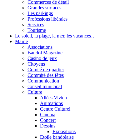
Commerces de détail
Grandes surfaces
Les parkings
Professions libérales
Services
Tourisme
Le soleil, la plage, la mer, les vacances…
Mairie
Associations
Bandol Magazine
Casino de jeux
Citoyens
Comité de quartier
Commité des fêtes
Communication
conseil municipal
Culture
Allées Vivien
Animations
Centre Culturel
Cinema
Concert
Dessins
Expositions
Etoile bandolaise