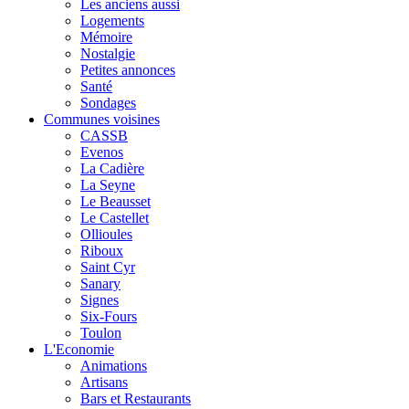
Les anciens aussi
Logements
Mémoire
Nostalgie
Petites annonces
Santé
Sondages
Communes voisines
CASSB
Evenos
La Cadière
La Seyne
Le Beausset
Le Castellet
Ollioules
Riboux
Saint Cyr
Sanary
Signes
Six-Fours
Toulon
L'Economie
Animations
Artisans
Bars et Restaurants