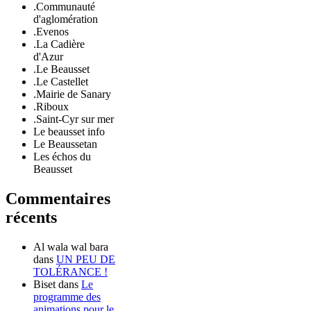
.Communauté
d'aglomération
.Evenos
.La Cadière
d'Azur
.Le Beausset
.Le Castellet
.Mairie de Sanary
.Riboux
.Saint-Cyr sur mer
Le beausset info
Le Beaussetan
Les échos du
Beausset
Commentaires
récents
Al wala wal bara
dans
UN PEU DE
TOLÉRANCE !
Biset
dans
Le
programme des
animations pour le