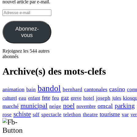
nouvel article par e-mail.
Adresse
e-
mail
Abonnez-
vous
Rejoignez les 544 autres
abonnés
Archive(s) des mots-clefs
bandol
casino
animation
cantonales
bain
bernhard
com
fete
gaz
feu
kiosq
eau
hotel
joseph
culturel
enfant
greve
jules
municipal
noel
omcal
parking
marché
neige
novembre
schiste
tourisme
var
rose
sdf
spectacle
telethon
theatre
ver