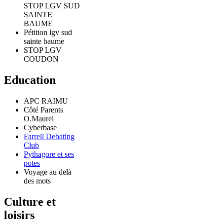
STOP LGV SUD
SAINTE
BAUME
Pétition lgv sud
sainte baume
STOP LGV
COUDON
Education
APC RAIMU
Côté Parents
O.Maurel
Cyberbase
Farrell Debating
Club
Pythagore et ses
potes
Voyage au delà
des mots
Culture et
loisirs