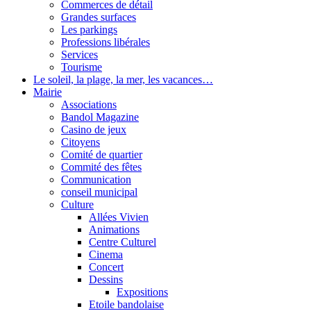
Commerces de détail
Grandes surfaces
Les parkings
Professions libérales
Services
Tourisme
Le soleil, la plage, la mer, les vacances…
Mairie
Associations
Bandol Magazine
Casino de jeux
Citoyens
Comité de quartier
Commité des fêtes
Communication
conseil municipal
Culture
Allées Vivien
Animations
Centre Culturel
Cinema
Concert
Dessins
Expositions
Etoile bandolaise