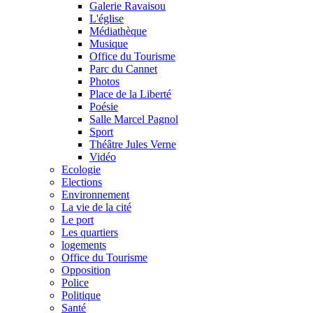
Galerie Ravaisou
L'église
Médiathèque
Musique
Office du Tourisme
Parc du Cannet
Photos
Place de la Liberté
Poésie
Salle Marcel Pagnol
Sport
Théâtre Jules Verne
Vidéo
Ecologie
Elections
Environnement
La vie de la cité
Le port
Les quartiers
logements
Office du Tourisme
Opposition
Police
Politique
Santé