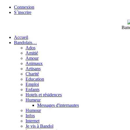
Connexion
S´inscrire
Band
Accueil
Bandolais…
Ados
Amitié
Amour
Animaux
Artisans
Charité
Education
Emploi
Enfants
Hotels et résidences
Humeur
Messages d'internautes
Humour
Infos
Internet
Je vis à Bandol