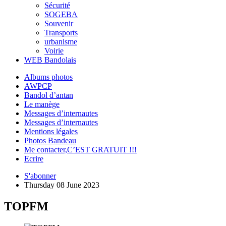
Sécurité
SOGEBA
Souvenir
Transports
urbanisme
Voirie
WEB Bandolais
Albums photos
AWPCP
Bandol d’antan
Le manège
Messages d’internautes
Messages d’internautes
Mentions légales
Photos Bandeau
Me contacter,C’EST GRATUIT !!!
Ecrire
S'abonner
Thursday 08 June 2023
TOPFM