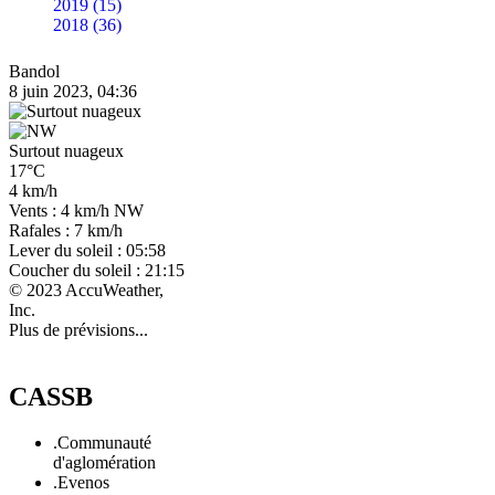
2019 (15)
2018 (36)
Bandol
8 juin 2023, 04:36
Surtout nuageux
17°C
4 km/h
Vents : 4 km/h NW
Rafales : 7 km/h
Lever du soleil : 05:58
Coucher du soleil : 21:15
© 2023 AccuWeather,
Inc.
Plus de prévisions...
CASSB
.Communauté
d'aglomération
.Evenos