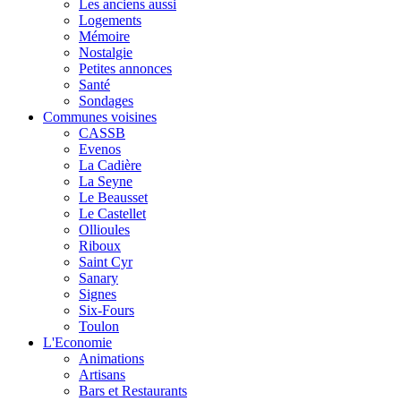
Les anciens aussi
Logements
Mémoire
Nostalgie
Petites annonces
Santé
Sondages
Communes voisines
CASSB
Evenos
La Cadière
La Seyne
Le Beausset
Le Castellet
Ollioules
Riboux
Saint Cyr
Sanary
Signes
Six-Fours
Toulon
L'Economie
Animations
Artisans
Bars et Restaurants