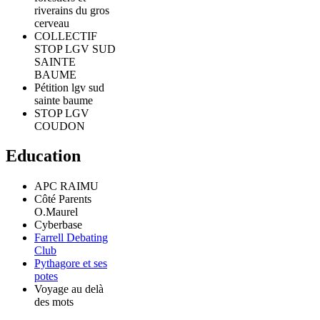
riverains du gros
cerveau
COLLECTIF
STOP LGV SUD
SAINTE
BAUME
Pétition lgv sud
sainte baume
STOP LGV
COUDON
Education
APC RAIMU
Côté Parents
O.Maurel
Cyberbase
Farrell Debating
Club
Pythagore et ses
potes
Voyage au delà
des mots