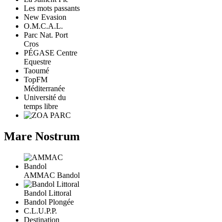
Les mots passants
New Evasion
O.M.C.A.L.
Parc Nat. Port
Cros
PÉGASE Centre
Equestre
Taoumé
TopFM
Méditerranée
Université du
temps libre
Mare Nostrum
AMMAC Bandol
Bandol Littoral
Bandol Plongée
C.L.U.P.P.
Destination