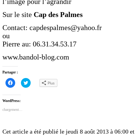
l’image pour l’agrandir
Sur le site
Cap des Palmes
Contact: capdespalmes@yahoo.fr
ou
Pierre au: 06.31.34.53.17
www.bandol-blog.com
Partager :
Cliquez
Cliquez
Plus
pour
pour
partager
partager
sur
sur
Facebook(ouvre
Twitter(ouvre
dans
dans
WordPress:
une
une
nouvelle
nouvelle
chargement…
fenêtre)
fenêtre)
Cet article a été publié le jeudi 8 août 2013 à 06:00 et