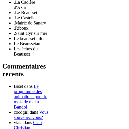
.La Cadière
d'Azur
.Le Beausset
.Le Castellet
.Mairie de Sanary
.Riboux
.Saint-Cyr sur mer
Le beausset info
Le Beaussetan
Les échos du
Beausset
Commentaires
récents
Biset
dans
Le
programme des
animations pour le
mois de mai à
Bandol
cocogirl
dans
Vous
souvenez-vous?
viala
dans
Ciao
Christian