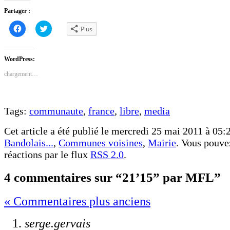
Partager :
Cliquez
Cliquez
Plus
pour
pour
partager
partager
sur
sur
Facebook(ouvre
Twitter(ouvre
dans
dans
WordPress:
une
une
nouvelle
nouvelle
chargement…
fenêtre)
fenêtre)
Tags:
communaute
,
france
,
libre
,
media
Cet article a été publié le mercredi 25 mai 2011 à 05:2
Bandolais...
,
Communes voisines
,
Mairie
. Vous pouvez
réactions par le flux
RSS 2.0
.
4 commentaires sur “21’15” par MFL”
« Commentaires plus anciens
serge.gervais