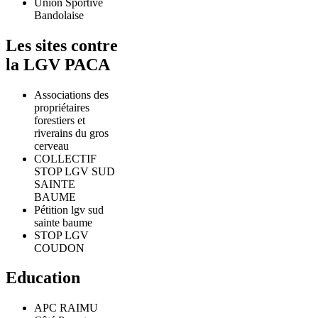
Union Sportive
Bandolaise
Les sites contre
la LGV PACA
Associations des
propriétaires
forestiers et
riverains du gros
cerveau
COLLECTIF
STOP LGV SUD
SAINTE
BAUME
Pétition lgv sud
sainte baume
STOP LGV
COUDON
Education
APC RAIMU