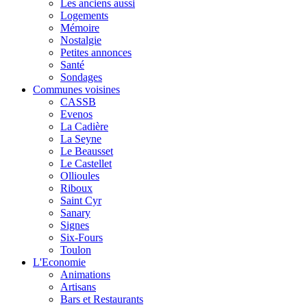
Les anciens aussi
Logements
Mémoire
Nostalgie
Petites annonces
Santé
Sondages
Communes voisines
CASSB
Evenos
La Cadière
La Seyne
Le Beausset
Le Castellet
Ollioules
Riboux
Saint Cyr
Sanary
Signes
Six-Fours
Toulon
L'Economie
Animations
Artisans
Bars et Restaurants