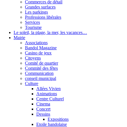
Commerces de détail
Grandes surfaces
Les parkings
Professions libérales
Services
Tourisme
Le soleil, la plage, la mer, les vacances…
Mairie
Associations
Bandol Magazine
Casino de jeux
Citoyens
Comité de quartier
Commité des fêtes
Communication
conseil municipal
Culture
Allées Vivien
Animations
Centre Culturel
Cinema
Concert
Dessins
Expositions
Etoile bandolaise