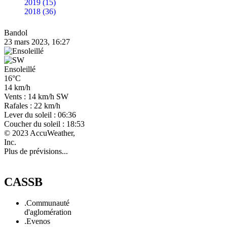
2019 (15)
2018 (36)
Bandol
23 mars 2023, 16:27
Ensoleillé
16°C
14 km/h
Vents : 14 km/h SW
Rafales : 22 km/h
Lever du soleil : 06:36
Coucher du soleil : 18:53
© 2023 AccuWeather,
Inc.
Plus de prévisions...
CASSB
.Communauté
d'aglomération
.Evenos