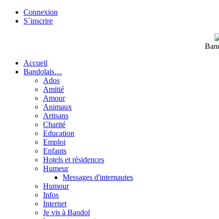
Connexion
S´inscrire
Band
Accueil
Bandolais…
Ados
Amitié
Amour
Animaux
Artisans
Charité
Education
Emploi
Enfants
Hotels et résidences
Humeur
Messages d'internautes
Humour
Infos
Internet
Je vis à Bandol