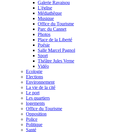
Galerie Ravaisou
L'église
Médiathèque
Musique
Office du Tourisme
Parc du Cannet
Photos
Place de la Liberté
Poésie
Salle Marcel Pagnol
Sport
Théâtre Jules Verne
Vidéo
Ecologie
Elections
Environnement
La vie de la cité
Le port
Les quartiers
logements
Office du Tourisme
Opposition
Police
Politique
Santé