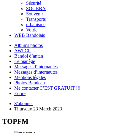
Sécurité
SOGEBA
Souvenir
Transports
urbanisme
Voirie
WEB Bandolais
Albums photos
AWPCP
Bandol d’antan
Le manège
Messages d’internautes
Messages d’internautes
Mentions légales
Photos Bandeau
Me contacter,C’EST GRATUIT !!!
Ecrire
S'abonner
Thursday 23 March 2023
TOPFM