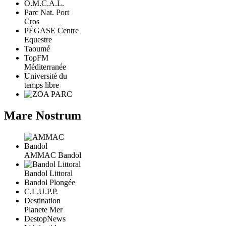
O.M.C.A.L.
Parc Nat. Port
Cros
PÉGASE Centre
Equestre
Taoumé
TopFM
Méditerranée
Université du
temps libre
Mare Nostrum
AMMAC Bandol
Bandol Littoral
Bandol Plongée
C.L.U.P.P.
Destination
Planete Mer
DestopNews