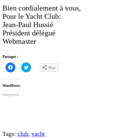
Bien cordialement à vous,
Pour le Yacht Club:
Jean-Paul Hussié
Président délégué
Webmaster
Partager :
Cliquez
Cliquez
Plus
pour
pour
partager
partager
sur
sur
Facebook(ouvre
Twitter(ouvre
dans
dans
WordPress:
une
une
nouvelle
nouvelle
chargement…
fenêtre)
fenêtre)
Tags:
club
,
yacht