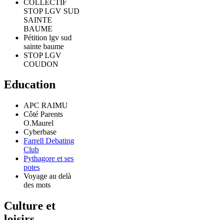
COLLECTIF
STOP LGV SUD
SAINTE
BAUME
Pétition lgv sud
sainte baume
STOP LGV
COUDON
Education
APC RAIMU
Côté Parents
O.Maurel
Cyberbase
Farrell Debating
Club
Pythagore et ses
potes
Voyage au delà
des mots
Culture et
loisirs