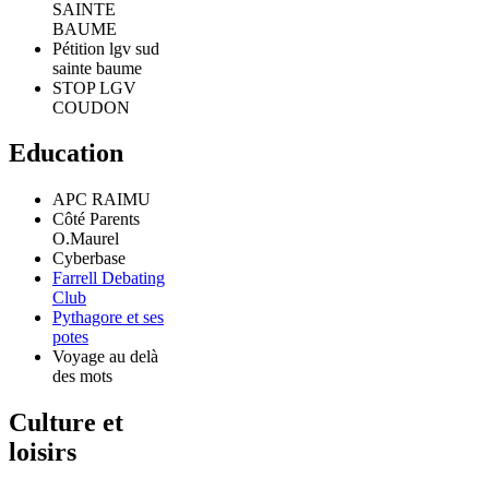
SAINTE
BAUME
Pétition lgv sud
sainte baume
STOP LGV
COUDON
Education
APC RAIMU
Côté Parents
O.Maurel
Cyberbase
Farrell Debating
Club
Pythagore et ses
potes
Voyage au delà
des mots
Culture et
loisirs