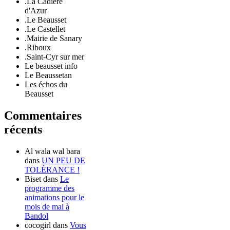
.La Cadière
d'Azur
.Le Beausset
.Le Castellet
.Mairie de Sanary
.Riboux
.Saint-Cyr sur mer
Le beausset info
Le Beaussetan
Les échos du
Beausset
Commentaires
récents
Al wala wal bara
dans
UN PEU DE
TOLÉRANCE !
Biset
dans
Le
programme des
animations pour le
mois de mai à
Bandol
cocogirl
dans
Vous