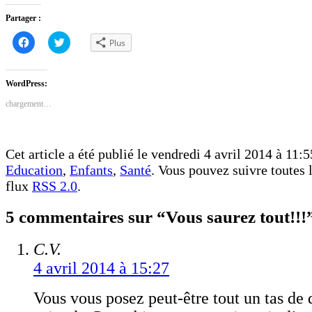
Partager :
Cliquez
Cliquez
Plus
pour
pour
partager
partager
sur
sur
Facebook(ouvre
Twitter(ouvre
dans
dans
WordPress:
une
une
nouvelle
nouvelle
chargement…
fenêtre)
fenêtre)
Cet article a été publié le vendredi 4 avril 2014 à 11:5
Education
,
Enfants
,
Santé
. Vous pouvez suivre toutes l
flux
RSS 2.0
.
5 commentaires sur “Vous saurez tout!!!
C.V.
4 avril 2014 à 15:27
Vous vous posez peut-être tout un tas de 