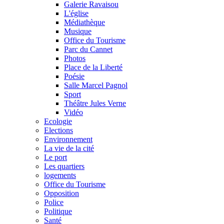
Galerie Ravaisou
L'église
Médiathèque
Musique
Office du Tourisme
Parc du Cannet
Photos
Place de la Liberté
Poésie
Salle Marcel Pagnol
Sport
Théâtre Jules Verne
Vidéo
Ecologie
Elections
Environnement
La vie de la cité
Le port
Les quartiers
logements
Office du Tourisme
Opposition
Police
Politique
Santé