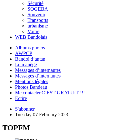
Sécurité
SOGEBA
Souvenir
Transports
urbanisme
Voirie
WEB Bandolais
Albums photos
AWPCP
Bandol d’antan
Le manège
Messages d’internautes
Messages d’internautes
Mentions légales
Photos Bandeau
Me contacter,C’EST GRATUIT !!!
Ecrire
S'abonner
Tuesday 07 February 2023
TOPFM