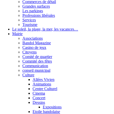
Commerces de détail
Grandes surfaces
Les parkings
Professions libérales
Services
Tourisme
Le soleil, la plage, la mer, les vacances…
Mairie
Associations
Bandol Magazine
Casino de jeux
Citoyens
Comité de quartier
Commité des fêtes
Communication
conseil municipal
Culture
Allées Vivien
Animations
Centre Culturel
Cinema
Concert
Dessins
Expositions
Etoile bandolaise