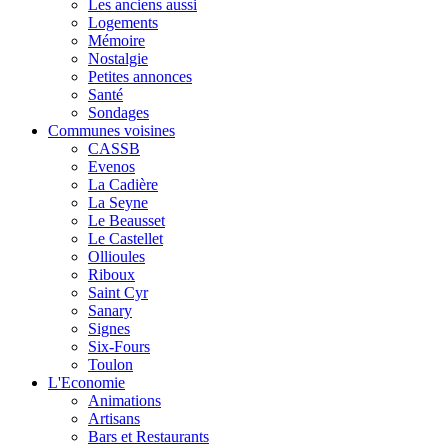
Les anciens aussi
Logements
Mémoire
Nostalgie
Petites annonces
Santé
Sondages
Communes voisines
CASSB
Evenos
La Cadière
La Seyne
Le Beausset
Le Castellet
Ollioules
Riboux
Saint Cyr
Sanary
Signes
Six-Fours
Toulon
L'Economie
Animations
Artisans
Bars et Restaurants