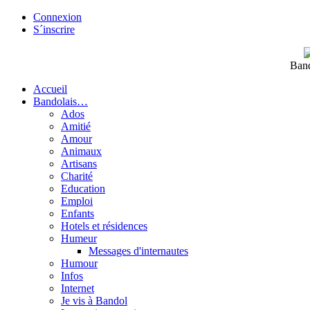
Connexion
S´inscrire
Band
Accueil
Bandolais…
Ados
Amitié
Amour
Animaux
Artisans
Charité
Education
Emploi
Enfants
Hotels et résidences
Humeur
Messages d'internautes
Humour
Infos
Internet
Je vis à Bandol