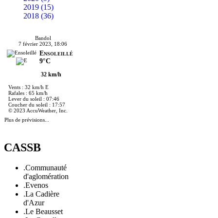
2019 (15)
2018 (36)
Bandol
7 février 2023, 18:06
Ensoleillé
9°C
32 km/h
Vents : 32 km/h E
Rafales : 65 km/h
Lever du soleil : 07:46
Coucher du soleil : 17:57
© 2023 AccuWeather, Inc.
Plus de prévisions...
CASSB
.Communauté
d'aglomération
.Evenos
.La Cadière
d'Azur
.Le Beausset