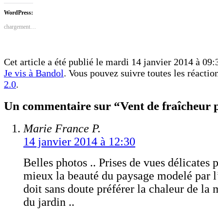
Facebook(ouvre
Twitter(ouvre
dans
dans
WordPress:
une
une
nouvelle
nouvelle
chargement…
fenêtre)
fenêtre)
Cet article a été publié le mardi 14 janvier 2014 à 09:
Je vis à Bandol
. Vous pouvez suivre toutes les réactio
2.0
.
Un commentaire sur “Vent de fraîcheur 
Marie France P.
14 janvier 2014 à 12:30
Belles photos .. Prises de vues délicates 
mieux la beauté du paysage modelé par l’
doit sans doute préférer la chaleur de la 
du jardin ..