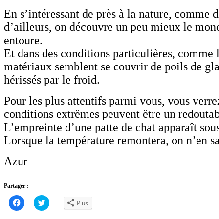
En s’intéressant de près à la nature, comme d
d’ailleurs, on découvre un peu mieux le mon
entoure.
Et dans des conditions particulières, comme le
matériaux semblent se couvrir de poils de g
hérissés par le froid.
Pour les plus attentifs parmi vous, vous verre
conditions extrêmes peuvent être un redoutab
L’empreinte d’une patte de chat apparaît sous
Lorsque la température remontera, on n’en s
Azur
Partager :
Cliquez
Cliquez
Plus
pour
pour
partager
partager
sur
sur