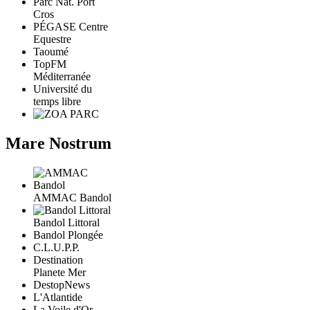
Parc Nat. Port
Cros
PÉGASE Centre
Equestre
Taoumé
TopFM
Méditerranée
Université du
temps libre
Mare Nostrum
AMMAC Bandol
Bandol Littoral
Bandol Plongée
C.L.U.P.P.
Destination
Planete Mer
DestopNews
L'Atlantide
La Voile d'Or