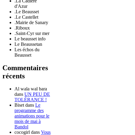
.La Cadière
d'Azur
.Le Beausset
.Le Castellet
.Mairie de Sanary
.Riboux
.Saint-Cyr sur mer
Le beausset info
Le Beaussetan
Les échos du
Beausset
Commentaires
récents
Al wala wal bara
dans
UN PEU DE
TOLÉRANCE !
Biset
dans
Le
programme des
animations pour le
mois de mai à
Bandol
cocogirl
dans
Vous