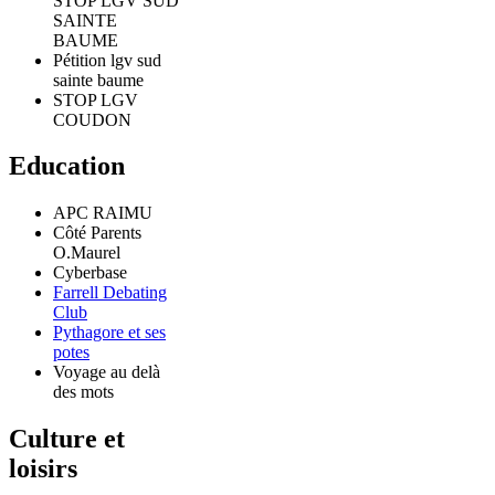
STOP LGV SUD
SAINTE
BAUME
Pétition lgv sud
sainte baume
STOP LGV
COUDON
Education
APC RAIMU
Côté Parents
O.Maurel
Cyberbase
Farrell Debating
Club
Pythagore et ses
potes
Voyage au delà
des mots
Culture et
loisirs