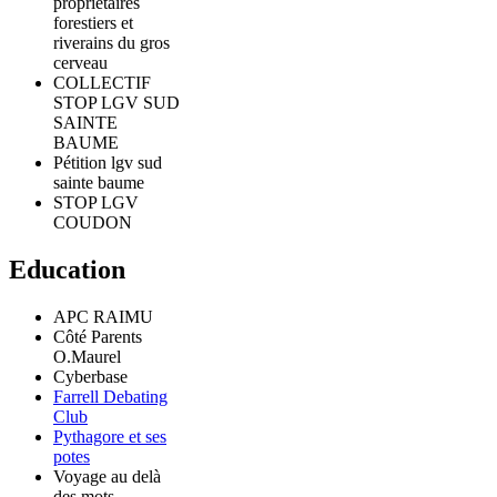
propriétaires
forestiers et
riverains du gros
cerveau
COLLECTIF
STOP LGV SUD
SAINTE
BAUME
Pétition lgv sud
sainte baume
STOP LGV
COUDON
Education
APC RAIMU
Côté Parents
O.Maurel
Cyberbase
Farrell Debating
Club
Pythagore et ses
potes
Voyage au delà
des mots