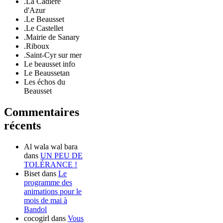
.La Cadière
d'Azur
.Le Beausset
.Le Castellet
.Mairie de Sanary
.Riboux
.Saint-Cyr sur mer
Le beausset info
Le Beaussetan
Les échos du
Beausset
Commentaires
récents
Al wala wal bara
dans
UN PEU DE
TOLÉRANCE !
Biset
dans
Le
programme des
animations pour le
mois de mai à
Bandol
cocogirl
dans
Vous