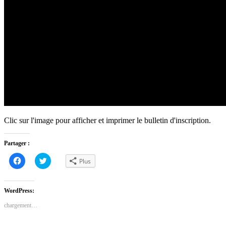
Clic sur l'image pour afficher et imprimer le bulletin d'inscription.
Partager :
Cliquez
Cliquez
Plus
pour
pour
partager
partager
sur
sur
Facebook(ouvre
Twitter(ouvre
dans
dans
WordPress:
une
une
nouvelle
nouvelle
chargement…
fenêtre)
fenêtre)