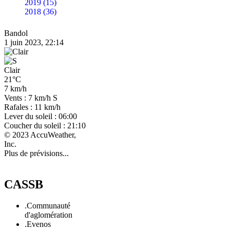
2019 (15)
2018 (36)
Bandol
1 juin 2023, 22:14
Clair
21°C
7 km/h
Vents : 7 km/h S
Rafales : 11 km/h
Lever du soleil : 06:00
Coucher du soleil : 21:10
© 2023 AccuWeather,
Inc.
Plus de prévisions...
CASSB
.Communauté
d'aglomération
.Evenos