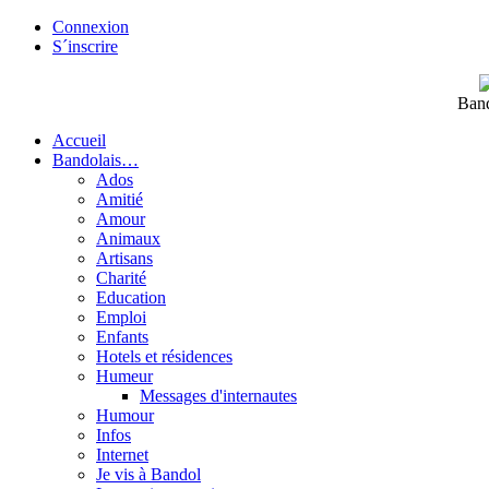
Connexion
S´inscrire
Band
Accueil
Bandolais…
Ados
Amitié
Amour
Animaux
Artisans
Charité
Education
Emploi
Enfants
Hotels et résidences
Humeur
Messages d'internautes
Humour
Infos
Internet
Je vis à Bandol