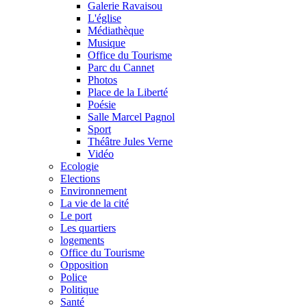
Galerie Ravaisou
L'église
Médiathèque
Musique
Office du Tourisme
Parc du Cannet
Photos
Place de la Liberté
Poésie
Salle Marcel Pagnol
Sport
Théâtre Jules Verne
Vidéo
Ecologie
Elections
Environnement
La vie de la cité
Le port
Les quartiers
logements
Office du Tourisme
Opposition
Police
Politique
Santé