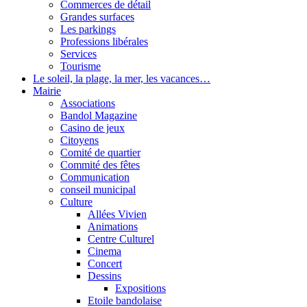
Commerces de détail
Grandes surfaces
Les parkings
Professions libérales
Services
Tourisme
Le soleil, la plage, la mer, les vacances…
Mairie
Associations
Bandol Magazine
Casino de jeux
Citoyens
Comité de quartier
Commité des fêtes
Communication
conseil municipal
Culture
Allées Vivien
Animations
Centre Culturel
Cinema
Concert
Dessins
Expositions
Etoile bandolaise