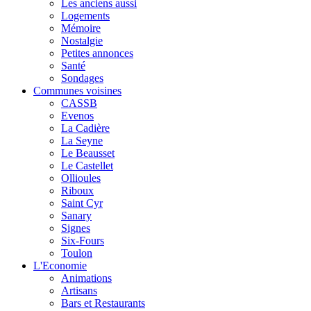
Les anciens aussi
Logements
Mémoire
Nostalgie
Petites annonces
Santé
Sondages
Communes voisines
CASSB
Evenos
La Cadière
La Seyne
Le Beausset
Le Castellet
Ollioules
Riboux
Saint Cyr
Sanary
Signes
Six-Fours
Toulon
L'Economie
Animations
Artisans
Bars et Restaurants