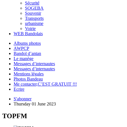
Sécurité
SOGEBA
Souvenir
Transports
urbanisme
Voirie
WEB Bandolais
Albums photos
AWPCP
Bandol d’antan
Le manège
Messages d’internautes
Messages d’internautes
Mentions légales
Photos Bandeau
Me contacter,C’EST GRATUIT !!!
Ecrire
S'abonner
Thursday 01 June 2023
TOPFM