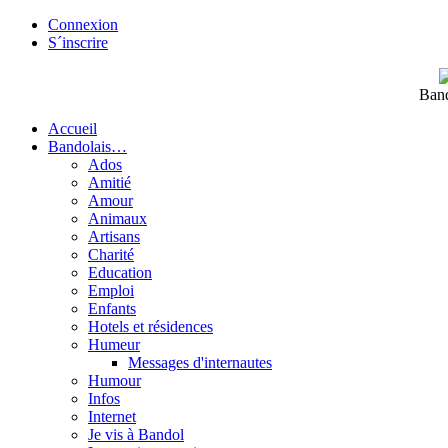
Connexion
S´inscrire
Band
Accueil
Bandolais…
Ados
Amitié
Amour
Animaux
Artisans
Charité
Education
Emploi
Enfants
Hotels et résidences
Humeur
Messages d'internautes
Humour
Infos
Internet
Je vis à Bandol