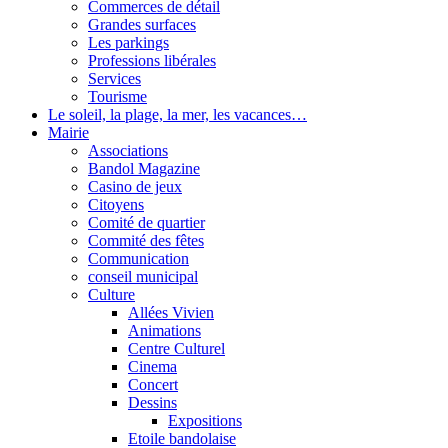
Commerces de détail
Grandes surfaces
Les parkings
Professions libérales
Services
Tourisme
Le soleil, la plage, la mer, les vacances…
Mairie
Associations
Bandol Magazine
Casino de jeux
Citoyens
Comité de quartier
Commité des fêtes
Communication
conseil municipal
Culture
Allées Vivien
Animations
Centre Culturel
Cinema
Concert
Dessins
Expositions
Etoile bandolaise