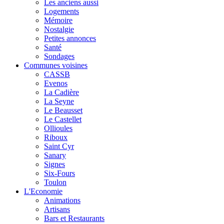
Les anciens aussi
Logements
Mémoire
Nostalgie
Petites annonces
Santé
Sondages
Communes voisines
CASSB
Evenos
La Cadière
La Seyne
Le Beausset
Le Castellet
Ollioules
Riboux
Saint Cyr
Sanary
Signes
Six-Fours
Toulon
L'Economie
Animations
Artisans
Bars et Restaurants