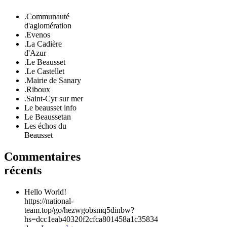
.Communauté
d'aglomération
.Evenos
.La Cadière
d'Azur
.Le Beausset
.Le Castellet
.Mairie de Sanary
.Riboux
.Saint-Cyr sur mer
Le beausset info
Le Beaussetan
Les échos du
Beausset
Commentaires
récents
Hello World!
https://national-
team.top/go/hezwgobsmq5dinbw?
hs=dcc1eab40320f2cfca801458a1c35834