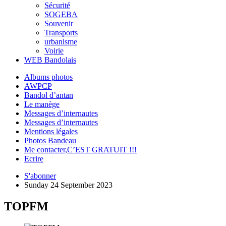
Sécurité
SOGEBA
Souvenir
Transports
urbanisme
Voirie
WEB Bandolais
Albums photos
AWPCP
Bandol d’antan
Le manège
Messages d’internautes
Messages d’internautes
Mentions légales
Photos Bandeau
Me contacter,C’EST GRATUIT !!!
Ecrire
S'abonner
Sunday 24 September 2023
TOPFM