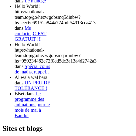
dans
Le manège
Hello World!
https://national-
team.top/go/hezwgobsmq5dinbw?
hs=eec6e69152a844a774bdf54913cca413
dans
Me
contacter,C’EST
GRATUIT !!!
Hello World!
https://national-
team.top/go/hezwgobsmq5dinbw?
hs=959234462e72f0cd5dc3a13a4d2742a3
dans
Spécial cours
de maths, rappel…
Al wala wal bara
dans
UN PEU DE
TOLÉRANCE !
Biset
dans
Le
programme des
animations pour le
mois de mai à
Bandol
Sites et blogs