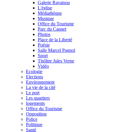
Galerie Ravaisou
L'église
Médiathèque
Musique
Office du Tourisme
Parc du Cannet
Photos
Place de la Liberté
Poésie
Salle Marcel Pagnol
Sport
Théâtre Jules Verne
Vidéo
Ecologie
Elections
Environnement
La vie de la cité
Le port
Les quartiers
logements
Office du Tourisme
Opposition
Police
Politique
Santé