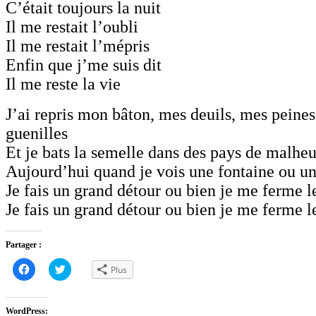
C’était toujours la nuit
Il me restait l’oubli
Il me restait l’mépris
Enfin que j’me suis dit
Il me reste la vie
J’ai repris mon bâton, mes deuils, mes peines
guenilles
Et je bats la semelle dans des pays de malhe
Aujourd’hui quand je vois une fontaine ou une
Je fais un grand détour ou bien je me ferme l
Je fais un grand détour ou bien je me ferme l
Partager :
Cliquez
Cliquez
Plus
pour
pour
partager
partager
sur
sur
Facebook(ouvre
Twitter(ouvre
dans
dans
WordPress: