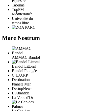
Equestre
Taoumé
TopFM
Méditerranée
Université du
temps libre
Mare Nostrum
AMMAC Bandol
Bandol Littoral
Bandol Plongée
C.L.U.P.P.
Destination
Planete Mer
DestopNews
L'Atlantide
La Voile d'Or
Le Cap des