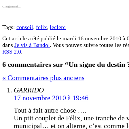
une
une
nouvelle
nouvelle
chargement…
fenêtre)
fenêtre)
Tags:
conseil
,
felix
,
leclerc
Cet article a été publié le mardi 16 novembre 2010 à 0
dans
Je vis à Bandol
. Vous pouvez suivre toutes les ré
RSS 2.0
.
6 commentaires sur “Un signe du destin 
« Commentaires plus anciens
GARRIDO
17 novembre 2010 à 19:46
Tout à fait autre chose ….
Un ptit couplet de Félix, une tranche de 
municipal… et on alterne, c’est comme l