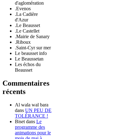
d'aglomération
.Evenos
.La Cadière
d'Azur
.Le Beausset
.Le Castellet
.Mairie de Sanary
.Riboux
.Saint-Cyr sur mer
Le beausset info
Le Beaussetan
Les échos du
Beausset
Commentaires
récents
Al wala wal bara
dans
UN PEU DE
TOLÉRANCE !
Biset
dans
Le
programme des
animations pour le
mois de mai à