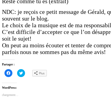
Reste comme tu es (extrait)
NDC: je reçois ce petit message de Gérald, qu
souvent sur le blog.
Le choix de la musique est de ma responsabil
C’est difficile d’accepter ce que l’on désapp
soit le sujet!
On peut au moins écouter et tenter de compr
parfois nous ne sommes pas du même avis!
Partager :
Cliquez
Cliquez
Plus
pour
pour
partager
partager
sur
sur
Facebook(ouvre
Twitter(ouvre
dans
dans
WordPress:
une
une
nouvelle
nouvelle
chargement…
fenêtre)
fenêtre)