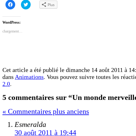
Cliquez
Cliquez
Plus
pour
pour
partager
partager
sur
sur
Facebook(ouvre
Twitter(ouvre
dans
dans
WordPress:
une
une
nouvelle
nouvelle
chargement…
fenêtre)
fenêtre)
Cet article a été publié le dimanche 14 août 2011 à 14:
dans
Animations
. Vous pouvez suivre toutes les réacti
2.0
.
5 commentaires sur “Un monde merveill
« Commentaires plus anciens
Esmeralda
30 août 2011 à 19:44