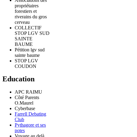
Associations des
propriétaires
forestiers et
riverains du gros
cerveau
COLLECTIF
STOP LGV SUD
SAINTE
BAUME
Pétition lgv sud
sainte baume
STOP LGV
COUDON
Education
APC RAIMU
Côté Parents
O.Maurel
Cyberbase
Farrell Debating
Club
Pythagore et ses
potes
Voyage au delà