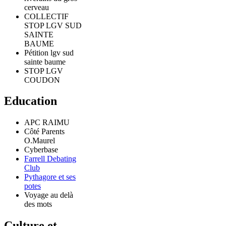
cerveau
COLLECTIF
STOP LGV SUD
SAINTE
BAUME
Pétition lgv sud
sainte baume
STOP LGV
COUDON
Education
APC RAIMU
Côté Parents
O.Maurel
Cyberbase
Farrell Debating
Club
Pythagore et ses
potes
Voyage au delà
des mots
Culture et