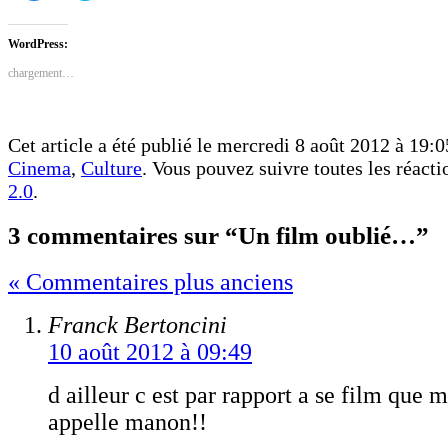
partager
partager
sur
sur
Facebook(ouvre
Twitter(ouvre
dans
dans
WordPress:
une
une
nouvelle
nouvelle
chargement…
fenêtre)
fenêtre)
Cet article a été publié le mercredi 8 août 2012 à 19:0
Cinema
,
Culture
. Vous pouvez suivre toutes les réacti
2.0
.
3 commentaires sur “Un film oublié…”
« Commentaires plus anciens
Franck Bertoncini
10 août 2012 à 09:49
d ailleur c est par rapport a se film que m
appelle manon!!