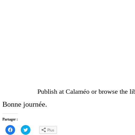
Publish at Calaméo or browse the lib
Bonne journée.
Partager :
Cliquez
Cliquez
Plus
pour
pour