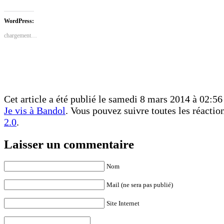
partager
partager
sur
sur
Facebook(ouvre
Twitter(ouvre
dans
dans
WordPress:
une
une
nouvelle
nouvelle
chargement…
fenêtre)
fenêtre)
Cet article a été publié le samedi 8 mars 2014 à 02:56 
Je vis à Bandol
. Vous pouvez suivre toutes les réactio
2.0
.
Laisser un commentaire
Nom
Mail (ne sera pas publié)
Site Internet