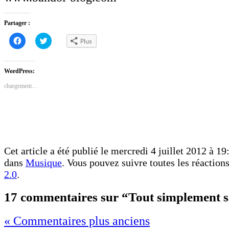
Partager :
Cliquez
Cliquez
Plus
pour
pour
partager
partager
sur
sur
Facebook(ouvre
Twitter(ouvre
dans
dans
WordPress:
une
une
nouvelle
nouvelle
chargement…
fenêtre)
fenêtre)
Cet article a été publié le mercredi 4 juillet 2012 à 19:
dans
Musique
. Vous pouvez suivre toutes les réactions
2.0
.
17 commentaires sur “Tout simplement s
« Commentaires plus anciens