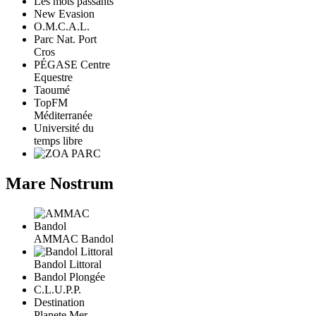
Les mots passants
New Evasion
O.M.C.A.L.
Parc Nat. Port
Cros
PÉGASE Centre
Equestre
Taoumé
TopFM
Méditerranée
Université du
temps libre
Mare Nostrum
AMMAC Bandol
Bandol Littoral
Bandol Plongée
C.L.U.P.P.
Destination
Planete Mer