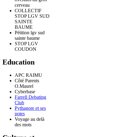
cerveau
COLLECTIF
STOP LGV SUD
SAINTE
BAUME
Pétition lgv sud
sainte baume
STOP LGV
COUDON
Education
APC RAIMU
Côté Parents
O.Maurel
Cyberbase
Farrell Debating
Club
Pythagore et ses
potes
Voyage au delà
des mots