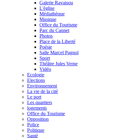
Galerie Ravaisou
L'église
Médiathèque
Musique
Office du Tourisme
Parc du Cannet
Photos
Place de la Liberté
Poésie
Salle Marcel Pagnol
Sport
Théâtre Jules Verne
Vidéo
Ecologie
Elections
Environnement
La vie de la cité
Le port
Les quartiers
logements
Office du Tourisme
Opposition
Police
Politique
Santé