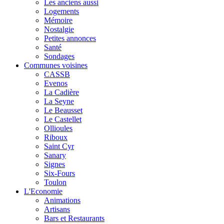
Les anciens aussi
Logements
Mémoire
Nostalgie
Petites annonces
Santé
Sondages
Communes voisines
CASSB
Evenos
La Cadière
La Seyne
Le Beausset
Le Castellet
Ollioules
Riboux
Saint Cyr
Sanary
Signes
Six-Fours
Toulon
L'Economie
Animations
Artisans
Bars et Restaurants