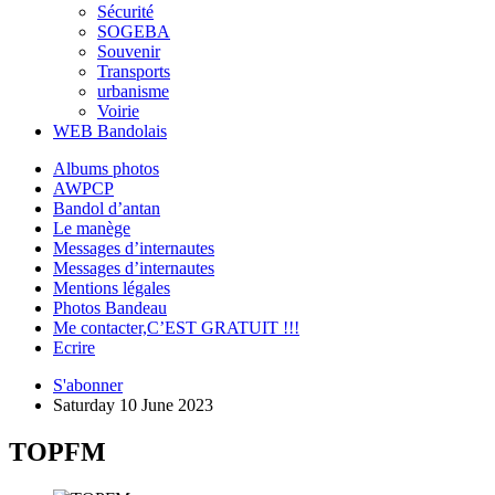
Sécurité
SOGEBA
Souvenir
Transports
urbanisme
Voirie
WEB Bandolais
Albums photos
AWPCP
Bandol d’antan
Le manège
Messages d’internautes
Messages d’internautes
Mentions légales
Photos Bandeau
Me contacter,C’EST GRATUIT !!!
Ecrire
S'abonner
Saturday 10 June 2023
TOPFM