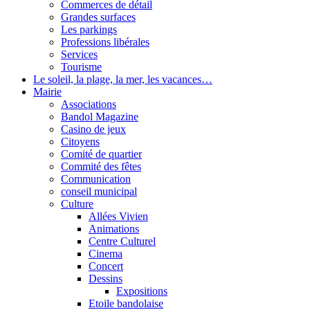
Commerces de détail
Grandes surfaces
Les parkings
Professions libérales
Services
Tourisme
Le soleil, la plage, la mer, les vacances…
Mairie
Associations
Bandol Magazine
Casino de jeux
Citoyens
Comité de quartier
Commité des fêtes
Communication
conseil municipal
Culture
Allées Vivien
Animations
Centre Culturel
Cinema
Concert
Dessins
Expositions
Etoile bandolaise