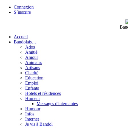
Connexion
S´inscrire
Band
Accueil
Bandolais…
Ados
Amitié
Amour
Animaux
Artisans
Charité
Education
Emploi
Enfants
Hotels et résidences
Humeur
Messages d'internautes
Humour
Infos
Internet
Je vis à Bandol