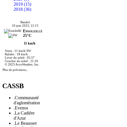
2019 (15)
2018 (36)
Bandol
10 juin 2023, 12:13
Ensoleillé
25°C
11 km/h
Vents : 11 km/h SW
Rafales : 18 km/h
Lever du soleil : 05:57
Coucher du soleil : 21:16
© 2023 AccuWeather, Inc.
Plus de prévisions...
CASSB
.Communauté
d'aglomération
.Evenos
.La Cadière
d'Azur
.Le Beausset