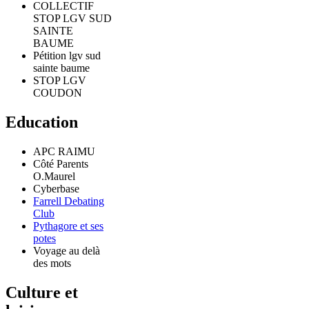
COLLECTIF
STOP LGV SUD
SAINTE
BAUME
Pétition lgv sud
sainte baume
STOP LGV
COUDON
Education
APC RAIMU
Côté Parents
O.Maurel
Cyberbase
Farrell Debating
Club
Pythagore et ses
potes
Voyage au delà
des mots
Culture et