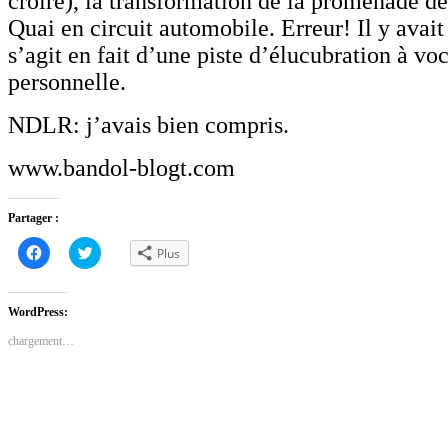
croire), la transformation de la promenade d
Quai en circuit automobile. Erreur! Il y avait 
s’agit en fait d’une piste d’élucubration à vo
personnelle.
NDLR: j’avais bien compris.
www.bandol-blogt.com
Partager :
Cliquez
Cliquez
Plus
pour
pour
partager
partager
sur
sur
Facebook(ouvre
Twitter(ouvre
dans
dans
WordPress:
une
une
nouvelle
nouvelle
chargement…
fenêtre)
fenêtre)