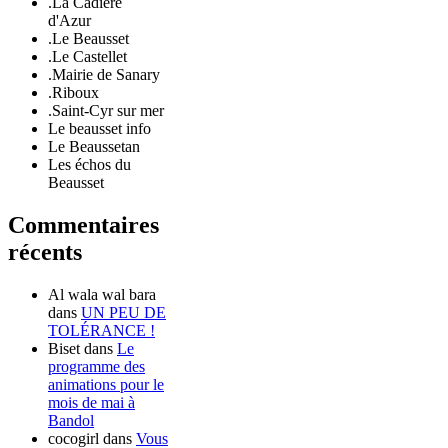
.La Cadière
d'Azur
.Le Beausset
.Le Castellet
.Mairie de Sanary
.Riboux
.Saint-Cyr sur mer
Le beausset info
Le Beaussetan
Les échos du
Beausset
Commentaires
récents
Al wala wal bara
dans
UN PEU DE
TOLÉRANCE !
Biset
dans
Le
programme des
animations pour le
mois de mai à
Bandol
cocogirl
dans
Vous