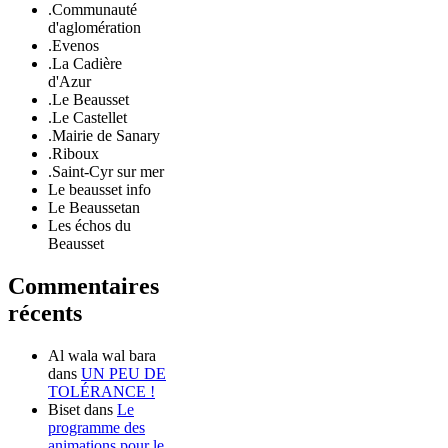
.Communauté
d'aglomération
.Evenos
.La Cadière
d'Azur
.Le Beausset
.Le Castellet
.Mairie de Sanary
.Riboux
.Saint-Cyr sur mer
Le beausset info
Le Beaussetan
Les échos du
Beausset
Commentaires
récents
Al wala wal bara
dans
UN PEU DE
TOLÉRANCE !
Biset
dans
Le
programme des
animations pour le