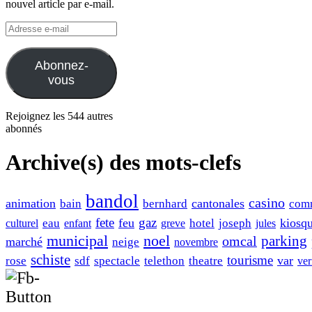
nouvel article par e-mail.
Adresse
e-
mail
Abonnez-
vous
Rejoignez les 544 autres
abonnés
Archive(s) des mots-clefs
bandol
casino
animation
cantonales
bain
bernhard
com
fete
gaz
feu
kiosq
eau
hotel
joseph
culturel
enfant
greve
jules
municipal
noel
omcal
parking
marché
neige
novembre
schiste
tourisme
var
rose
sdf
spectacle
telethon
theatre
ver