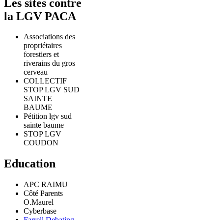
Les sites contre
la LGV PACA
Associations des
propriétaires
forestiers et
riverains du gros
cerveau
COLLECTIF
STOP LGV SUD
SAINTE
BAUME
Pétition lgv sud
sainte baume
STOP LGV
COUDON
Education
APC RAIMU
Côté Parents
O.Maurel
Cyberbase
Farrell Debating