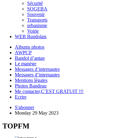
Sécurité
SOGEBA
Souvenir
Transports
urbanisme
Voirie
WEB Bandolais
Albums photos
AWPCP
Bandol d’antan
Le manège
Messages d’internautes
Messages d’internautes
Mentions légales
Photos Bandeau
Me contacter,C’EST GRATUIT !!!
Ecrire
S'abonner
Monday 29 May 2023
TOPFM