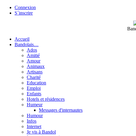
Connexion
S´inscrire
Band
Accueil
Bandolais…
Ados
Amitié
Amour
Animaux
Artisans
Charité
Education
Emploi
Enfants
Hotels et résidences
Humeur
Messages d'internautes
Humour
Infos
Internet
Je vis à Bandol