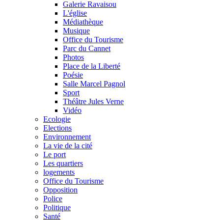
Galerie Ravaisou
L'église
Médiathèque
Musique
Office du Tourisme
Parc du Cannet
Photos
Place de la Liberté
Poésie
Salle Marcel Pagnol
Sport
Théâtre Jules Verne
Vidéo
Ecologie
Elections
Environnement
La vie de la cité
Le port
Les quartiers
logements
Office du Tourisme
Opposition
Police
Politique
Santé