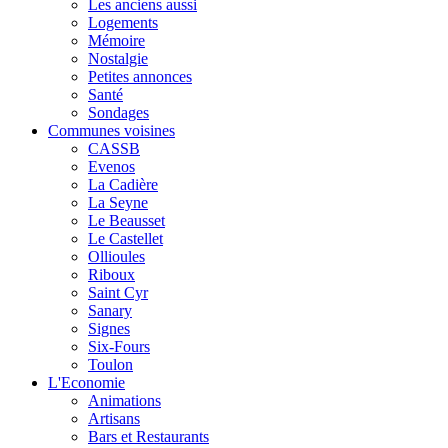
Les anciens aussi
Logements
Mémoire
Nostalgie
Petites annonces
Santé
Sondages
Communes voisines
CASSB
Evenos
La Cadière
La Seyne
Le Beausset
Le Castellet
Ollioules
Riboux
Saint Cyr
Sanary
Signes
Six-Fours
Toulon
L'Economie
Animations
Artisans
Bars et Restaurants