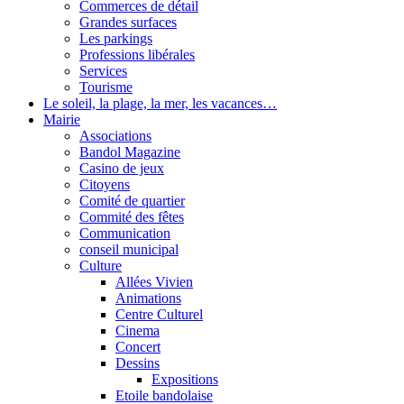
Commerces de détail
Grandes surfaces
Les parkings
Professions libérales
Services
Tourisme
Le soleil, la plage, la mer, les vacances…
Mairie
Associations
Bandol Magazine
Casino de jeux
Citoyens
Comité de quartier
Commité des fêtes
Communication
conseil municipal
Culture
Allées Vivien
Animations
Centre Culturel
Cinema
Concert
Dessins
Expositions
Etoile bandolaise