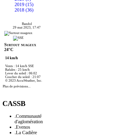
2019 (15)
2018 (36)
Bandol
29 mai 2023, 17:47
Surtout nuageux
24°C
14 km/h
Vents : 14 km/h SSE
Rafales : 25 km/h
Lever du soleil : 06:02
Coucher du soleil : 21:07
© 2023 AccuWeather, Inc.
Plus de prévisions...
CASSB
.Communauté
d'aglomération
.Evenos
.La Cadière