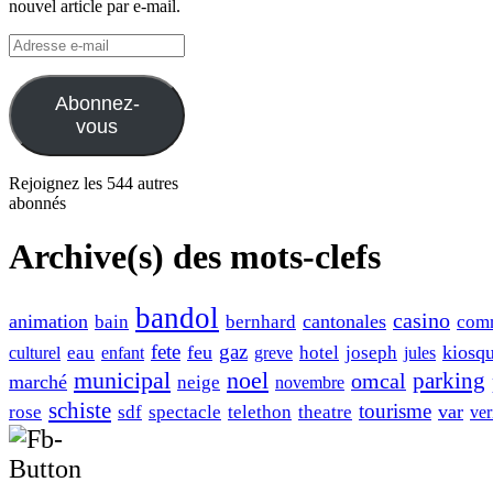
nouvel article par e-mail.
Adresse
e-
mail
Abonnez-
vous
Rejoignez les 544 autres
abonnés
Archive(s) des mots-clefs
bandol
casino
animation
cantonales
bain
bernhard
com
fete
gaz
feu
kiosq
eau
hotel
joseph
culturel
enfant
greve
jules
municipal
noel
omcal
parking
marché
neige
novembre
schiste
tourisme
var
rose
sdf
spectacle
telethon
theatre
ver