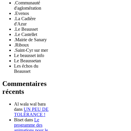
.Communauté
d'aglomération
.Evenos
.La Cadière
d'Azur
.Le Beausset
.Le Castellet
.Mairie de Sanary
.Riboux
.Saint-Cyr sur mer
Le beausset info
Le Beaussetan
Les échos du
Beausset
Commentaires
récents
Al wala wal bara
dans
UN PEU DE
TOLÉRANCE !
Biset
dans
Le
programme des
animations pour le