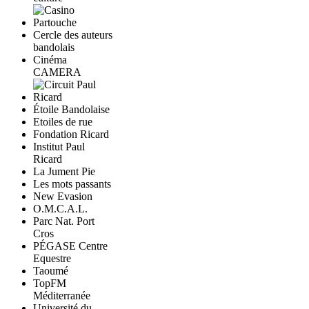
Cercle des auteurs
bandolais
Cinéma
CAMERA
Étoile Bandolaise
Etoiles de rue
Fondation Ricard
Institut Paul
Ricard
La Jument Pie
Les mots passants
New Evasion
O.M.C.A.L.
Parc Nat. Port
Cros
PÉGASE Centre
Equestre
Taoumé
TopFM
Méditerranée
Université du