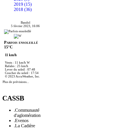
2019 (15)
2018 (36)
Bandol
5 février 2023, 16:06
Parfois ensoleillé
15°C
11 km/h
Vents : 11 km/h W
Rafales : 25 km/h
Lever du soleil : 07:48
Coucher du soleil : 17:54
© 2023 AccuWeather, Inc.
Plus de prévisions...
CASSB
.Communauté
d'aglomération
.Evenos
.La Cadière