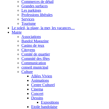
Commerces de détail
Grandes surfaces
Les parkings
Professions libérales
Services
Tourisme
Le soleil, la plage, la mer, les vacances…
Mairie
Associations
Bandol Magazine
Casino de jeux
Citoyens
Comité de quartier
Commité des fêtes
Communication
conseil municipal
Culture
Allées Vivien
Animations
Centre Culturel
Cinema
Concert
Dessins
Expositions
Etoile bandolaise