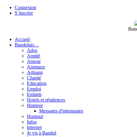
Connexion
S´inscrire
Band
Accueil
Bandolais…
Ados
Amitié
Amour
Animaux
Artisans
Charité
Education
Emploi
Enfants
Hotels et résidences
Humeur
Messages d'internautes
Humour
Infos
Internet
Je vis à Bandol