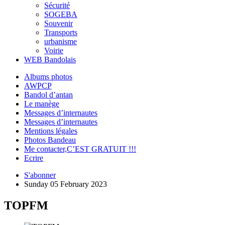
Sécurité
SOGEBA
Souvenir
Transports
urbanisme
Voirie
WEB Bandolais
Albums photos
AWPCP
Bandol d’antan
Le manège
Messages d’internautes
Messages d’internautes
Mentions légales
Photos Bandeau
Me contacter,C’EST GRATUIT !!!
Ecrire
S'abonner
Sunday 05 February 2023
TOPFM