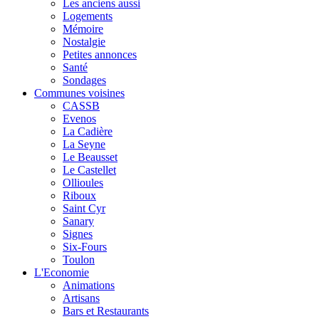
Les anciens aussi
Logements
Mémoire
Nostalgie
Petites annonces
Santé
Sondages
Communes voisines
CASSB
Evenos
La Cadière
La Seyne
Le Beausset
Le Castellet
Ollioules
Riboux
Saint Cyr
Sanary
Signes
Six-Fours
Toulon
L'Economie
Animations
Artisans
Bars et Restaurants