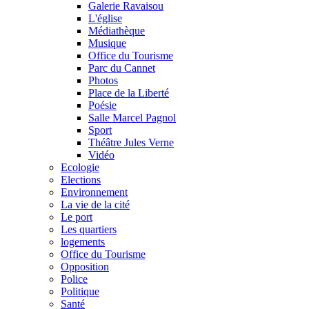
Galerie Ravaisou
L'église
Médiathèque
Musique
Office du Tourisme
Parc du Cannet
Photos
Place de la Liberté
Poésie
Salle Marcel Pagnol
Sport
Théâtre Jules Verne
Vidéo
Ecologie
Elections
Environnement
La vie de la cité
Le port
Les quartiers
logements
Office du Tourisme
Opposition
Police
Politique
Santé