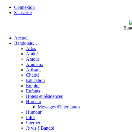
Connexion
S´inscrire
Band
Accueil
Bandolais…
Ados
Amitié
Amour
Animaux
Artisans
Charité
Education
Emploi
Enfants
Hotels et résidences
Humeur
Messages d'internautes
Humour
Infos
Internet
Je vis à Bandol