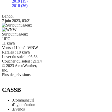
2019 (15)
2018 (36)
Bandol
7 juin 2023, 03:21
Surtout nuageux
18°C
11 km/h
Vents : 11 km/h WNW
Rafales : 18 km/h
Lever du soleil : 05:58
Coucher du soleil : 21:14
© 2023 AccuWeather,
Inc.
Plus de prévisions...
CASSB
.Communauté
d'aglomération
.Evenos