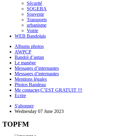
Sécurité
SOGEBA
Souvenir
Transports
urbanisme
Voirie
WEB Bandolais
Albums photos
AWPCP
Bandol d’antan
Le manège
Messages d’internautes
Messages d’internautes
Mentions légales
Photos Bandeau
Me contacter,C’EST GRATUIT !!!
Ecrire
S'abonner
Wednesday 07 June 2023
TOPFM