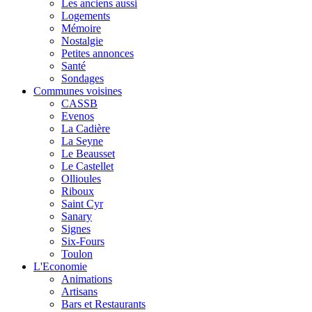
Les anciens aussi
Logements
Mémoire
Nostalgie
Petites annonces
Santé
Sondages
Communes voisines
CASSB
Evenos
La Cadière
La Seyne
Le Beausset
Le Castellet
Ollioules
Riboux
Saint Cyr
Sanary
Signes
Six-Fours
Toulon
L'Economie
Animations
Artisans
Bars et Restaurants