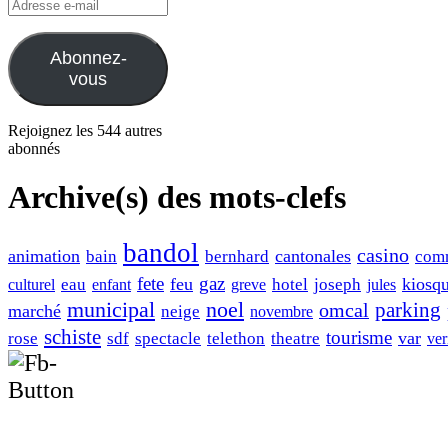
Adresse
e-
mail
Abonnez-
vous
Rejoignez les 544 autres
abonnés
Archive(s) des mots-clefs
bandol
casino
animation
cantonales
bain
bernhard
com
fete
gaz
feu
kiosq
eau
hotel
joseph
culturel
enfant
greve
jules
municipal
noel
omcal
parking
marché
neige
novembre
schiste
tourisme
var
rose
sdf
spectacle
telethon
theatre
ver