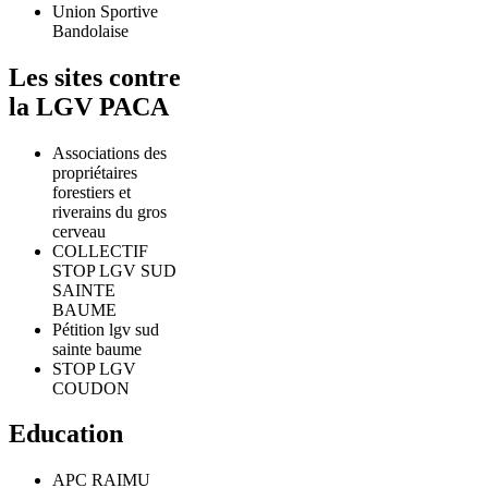
Union Sportive
Bandolaise
Les sites contre
la LGV PACA
Associations des
propriétaires
forestiers et
riverains du gros
cerveau
COLLECTIF
STOP LGV SUD
SAINTE
BAUME
Pétition lgv sud
sainte baume
STOP LGV
COUDON
Education
APC RAIMU