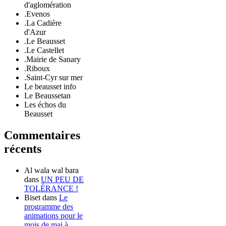
d'aglomération
.Evenos
.La Cadière
d'Azur
.Le Beausset
.Le Castellet
.Mairie de Sanary
.Riboux
.Saint-Cyr sur mer
Le beausset info
Le Beaussetan
Les échos du
Beausset
Commentaires
récents
Al wala wal bara
dans
UN PEU DE
TOLÉRANCE !
Biset
dans
Le
programme des
animations pour le
mois de mai à