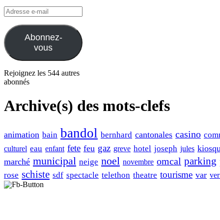
Adresse
e-
mail
Abonnez-
vous
Rejoignez les 544 autres
abonnés
Archive(s) des mots-clefs
bandol
casino
animation
cantonales
bain
bernhard
com
fete
gaz
feu
kiosq
eau
hotel
joseph
culturel
enfant
greve
jules
municipal
noel
omcal
parking
marché
neige
novembre
schiste
tourisme
var
rose
sdf
spectacle
telethon
theatre
ver