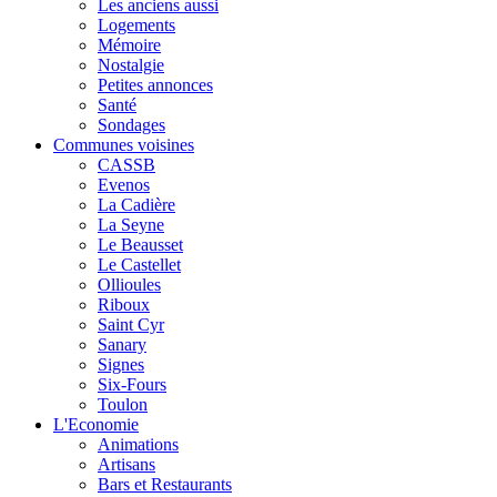
Les anciens aussi
Logements
Mémoire
Nostalgie
Petites annonces
Santé
Sondages
Communes voisines
CASSB
Evenos
La Cadière
La Seyne
Le Beausset
Le Castellet
Ollioules
Riboux
Saint Cyr
Sanary
Signes
Six-Fours
Toulon
L'Economie
Animations
Artisans
Bars et Restaurants