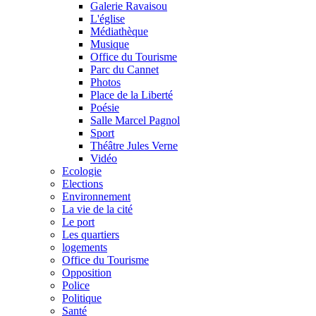
Galerie Ravaisou
L'église
Médiathèque
Musique
Office du Tourisme
Parc du Cannet
Photos
Place de la Liberté
Poésie
Salle Marcel Pagnol
Sport
Théâtre Jules Verne
Vidéo
Ecologie
Elections
Environnement
La vie de la cité
Le port
Les quartiers
logements
Office du Tourisme
Opposition
Police
Politique
Santé