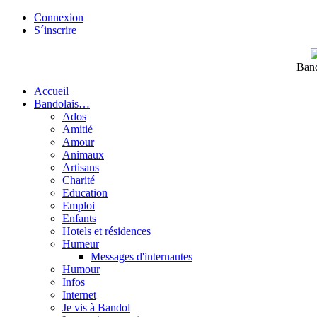
Connexion
S´inscrire
Band
Accueil
Bandolais…
Ados
Amitié
Amour
Animaux
Artisans
Charité
Education
Emploi
Enfants
Hotels et résidences
Humeur
Messages d'internautes
Humour
Infos
Internet
Je vis à Bandol