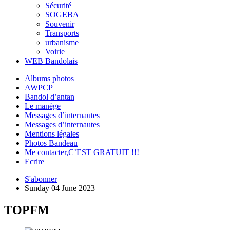
Sécurité
SOGEBA
Souvenir
Transports
urbanisme
Voirie
WEB Bandolais
Albums photos
AWPCP
Bandol d’antan
Le manège
Messages d’internautes
Messages d’internautes
Mentions légales
Photos Bandeau
Me contacter,C’EST GRATUIT !!!
Ecrire
S'abonner
Sunday 04 June 2023
TOPFM