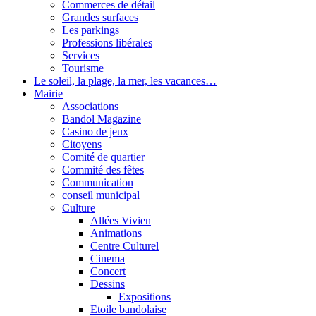
Commerces de détail
Grandes surfaces
Les parkings
Professions libérales
Services
Tourisme
Le soleil, la plage, la mer, les vacances…
Mairie
Associations
Bandol Magazine
Casino de jeux
Citoyens
Comité de quartier
Commité des fêtes
Communication
conseil municipal
Culture
Allées Vivien
Animations
Centre Culturel
Cinema
Concert
Dessins
Expositions
Etoile bandolaise