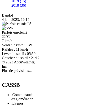
2019 (15)
2018 (36)
Bandol
4 juin 2023, 16:15
Parfois ensoleillé
22°C
7 km/h
Vents : 7 km/h SSW
Rafales : 11 km/h
Lever du soleil : 05:59
Coucher du soleil : 21:12
© 2023 AccuWeather,
Inc.
Plus de prévisions...
CASSB
.Communauté
d'aglomération
.Evenos