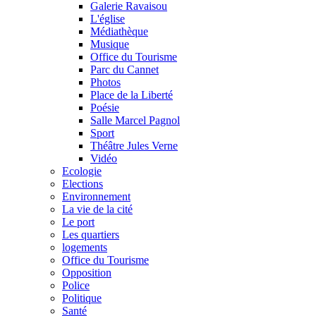
Galerie Ravaisou
L'église
Médiathèque
Musique
Office du Tourisme
Parc du Cannet
Photos
Place de la Liberté
Poésie
Salle Marcel Pagnol
Sport
Théâtre Jules Verne
Vidéo
Ecologie
Elections
Environnement
La vie de la cité
Le port
Les quartiers
logements
Office du Tourisme
Opposition
Police
Politique
Santé