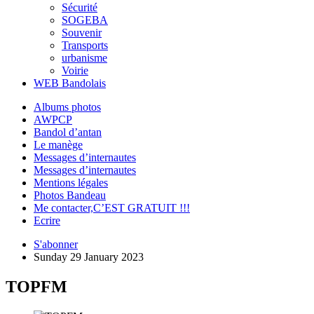
Sécurité
SOGEBA
Souvenir
Transports
urbanisme
Voirie
WEB Bandolais
Albums photos
AWPCP
Bandol d’antan
Le manège
Messages d’internautes
Messages d’internautes
Mentions légales
Photos Bandeau
Me contacter,C’EST GRATUIT !!!
Ecrire
S'abonner
Sunday 29 January 2023
TOPFM