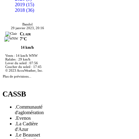
2019 (15)
2018 (36)
Bandol
29 janvier 2023, 20:16
Clair
7°C
14 km/h
Vents : 14 km/h WNW
Rafales : 29 km/h
Lever du soleil : 07:56
Coucher du soleil : 17:45
© 2023 AccuWeather, Inc.
Plus de prévisions...
CASSB
.Communauté
d'aglomération
.Evenos
.La Cadière
d'Azur
.Le Beausset