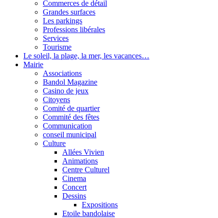
Commerces de détail
Grandes surfaces
Les parkings
Professions libérales
Services
Tourisme
Le soleil, la plage, la mer, les vacances…
Mairie
Associations
Bandol Magazine
Casino de jeux
Citoyens
Comité de quartier
Commité des fêtes
Communication
conseil municipal
Culture
Allées Vivien
Animations
Centre Culturel
Cinema
Concert
Dessins
Expositions
Etoile bandolaise