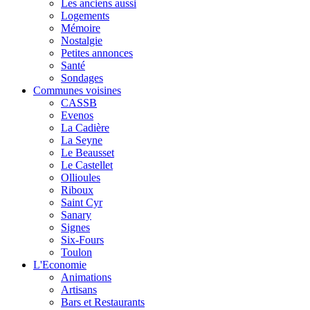
Les anciens aussi
Logements
Mémoire
Nostalgie
Petites annonces
Santé
Sondages
Communes voisines
CASSB
Evenos
La Cadière
La Seyne
Le Beausset
Le Castellet
Ollioules
Riboux
Saint Cyr
Sanary
Signes
Six-Fours
Toulon
L'Economie
Animations
Artisans
Bars et Restaurants