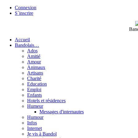
Connexion
S´inscrire
Band
Accueil
Bandolais…
Ados
Amitié
Amour
Animaux
Artisans
Charité
Education
Emploi
Enfants
Hotels et résidences
Humeur
Messages d'internautes
Humour
Infos
Internet
Je vis à Bandol