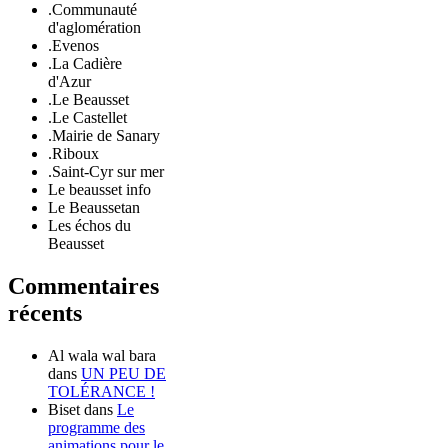
.Communauté
d'aglomération
.Evenos
.La Cadière
d'Azur
.Le Beausset
.Le Castellet
.Mairie de Sanary
.Riboux
.Saint-Cyr sur mer
Le beausset info
Le Beaussetan
Les échos du
Beausset
Commentaires
récents
Al wala wal bara
dans
UN PEU DE
TOLÉRANCE !
Biset
dans
Le
programme des
animations pour le