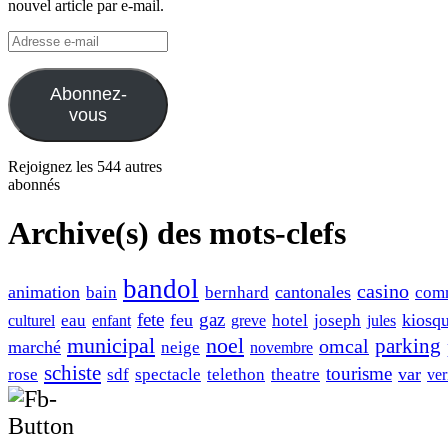
nouvel article par e-mail.
Adresse
e-
mail
Abonnez-
vous
Rejoignez les 544 autres
abonnés
Archive(s) des mots-clefs
bandol
casino
animation
cantonales
bain
bernhard
com
fete
gaz
feu
kiosq
eau
hotel
joseph
culturel
enfant
greve
jules
municipal
noel
omcal
parking
marché
neige
novembre
schiste
tourisme
var
rose
sdf
spectacle
telethon
theatre
ver