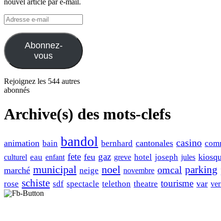
nouvel article par e-mail.
Adresse
e-
mail
Abonnez-
vous
Rejoignez les 544 autres
abonnés
Archive(s) des mots-clefs
bandol
casino
animation
cantonales
bain
bernhard
com
fete
gaz
feu
kiosq
eau
hotel
joseph
culturel
enfant
greve
jules
municipal
noel
omcal
parking
marché
neige
novembre
schiste
tourisme
var
rose
sdf
spectacle
telethon
theatre
ver