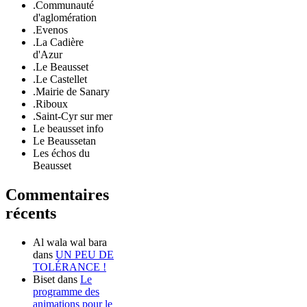
.Communauté
d'aglomération
.Evenos
.La Cadière
d'Azur
.Le Beausset
.Le Castellet
.Mairie de Sanary
.Riboux
.Saint-Cyr sur mer
Le beausset info
Le Beaussetan
Les échos du
Beausset
Commentaires
récents
Al wala wal bara
dans
UN PEU DE
TOLÉRANCE !
Biset
dans
Le
programme des
animations pour le