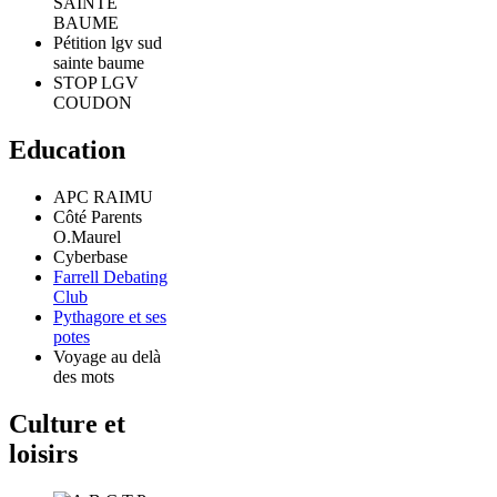
SAINTE
BAUME
Pétition lgv sud
sainte baume
STOP LGV
COUDON
Education
APC RAIMU
Côté Parents
O.Maurel
Cyberbase
Farrell Debating
Club
Pythagore et ses
potes
Voyage au delà
des mots
Culture et
loisirs