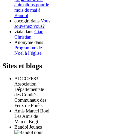
animations pour le
mois de mai à
Bandol
cocogirl
dans
Vous
souvenez-vous?
viala
dans
Ciao
Christian
Anonyme
dans
Programme de
Noël à l’église
Sites et blogs
ADCCFF83
Association
Départementale
des Comités
Communaux des
Feux de Forêts
Amis Marcel Bogi
Les Amis de
Marcel Bogi
Bandol Jeunes