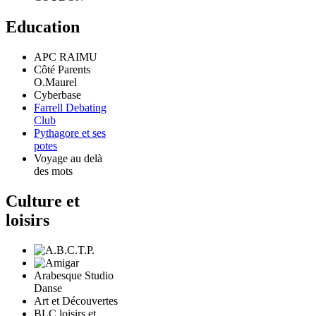
Education
APC RAIMU
Côté Parents
O.Maurel
Cyberbase
Farrell Debating
Club
Pythagore et ses
potes
Voyage au delà
des mots
Culture et
loisirs
Arabesque Studio
Danse
Art et Découvertes
BLC loisirs et