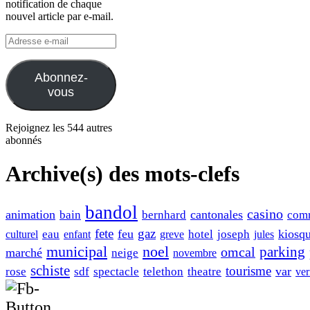
notification de chaque
nouvel article par e-mail.
Adresse
e-
mail
Abonnez-
vous
Rejoignez les 544 autres
abonnés
Archive(s) des mots-clefs
bandol
casino
animation
cantonales
bain
bernhard
com
fete
gaz
feu
kiosq
eau
hotel
joseph
culturel
enfant
greve
jules
municipal
noel
omcal
parking
marché
neige
novembre
schiste
tourisme
var
rose
sdf
spectacle
telethon
theatre
ver