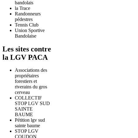
bandolais
la Trace
Randonneurs
pédestres
Tennis Club
Union Sportive
Bandolaise
Les sites contre
la LGV PACA
Associations des
propriétaires
forestiers et
riverains du gros
cerveau
COLLECTIF
STOP LGV SUD
SAINTE
BAUME
Pétition lgv sud
sainte baume
STOP LGV
COUDON