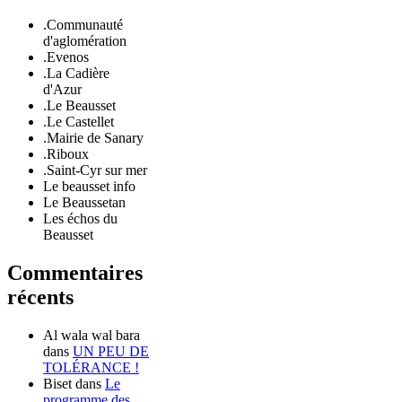
.Communauté
d'aglomération
.Evenos
.La Cadière
d'Azur
.Le Beausset
.Le Castellet
.Mairie de Sanary
.Riboux
.Saint-Cyr sur mer
Le beausset info
Le Beaussetan
Les échos du
Beausset
Commentaires
récents
Al wala wal bara
dans
UN PEU DE
TOLÉRANCE !
Biset
dans
Le
programme des