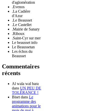
d'aglomération
.Evenos
.La Cadière
d'Azur
.Le Beausset
.Le Castellet
.Mairie de Sanary
.Riboux
.Saint-Cyr sur mer
Le beausset info
Le Beaussetan
Les échos du
Beausset
Commentaires
récents
Al wala wal bara
dans
UN PEU DE
TOLÉRANCE !
Biset
dans
Le
programme des
animations pour le
mois de mai à