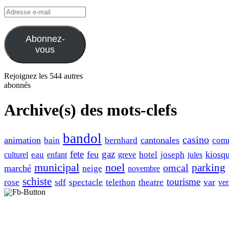
Adresse
e-
mail
Abonnez-
vous
Rejoignez les 544 autres
abonnés
Archive(s) des mots-clefs
bandol
casino
animation
cantonales
bain
bernhard
com
fete
gaz
feu
kiosq
eau
hotel
joseph
culturel
enfant
greve
jules
municipal
noel
omcal
parking
marché
neige
novembre
schiste
tourisme
var
rose
sdf
spectacle
telethon
theatre
ver