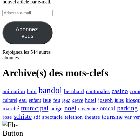
nouvel article par e-mail.
Adresse
e-
mail
Abonnez-
vous
Rejoignez les 544 autres
abonnés
Archive(s) des mots-clefs
bandol
casino
animation
cantonales
bain
bernhard
com
fete
gaz
feu
kiosq
eau
hotel
joseph
culturel
enfant
greve
jules
municipal
noel
omcal
parking
marché
neige
novembre
schiste
tourisme
var
rose
sdf
spectacle
telethon
theatre
ver