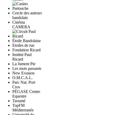
Cercle des auteurs
bandolais
Cinéma
CAMERA
Étoile Bandolaise
Etoiles de rue
Fondation Ricard
Institut Paul
Ricard
La Jument Pie
Les mots passants
New Evasion
O.M.C.A.L.
Parc Nat. Port
Cros
PÉGASE Centre
Equestre
Taoumé
TopFM
Méditerranée
Université du