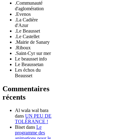
.Communauté
d'aglomération
.Evenos
.La Cadière
d'Azur
.Le Beausset
.Le Castellet
.Mairie de Sanary
.Riboux
.Saint-Cyr sur mer
Le beausset info
Le Beaussetan
Les échos du
Beausset
Commentaires
récents
Al wala wal bara
dans
UN PEU DE
TOLÉRANCE !
Biset
dans
Le
programme des
animations pour le