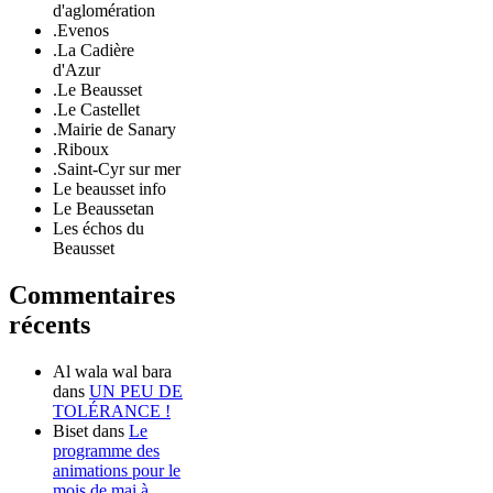
d'aglomération
.Evenos
.La Cadière
d'Azur
.Le Beausset
.Le Castellet
.Mairie de Sanary
.Riboux
.Saint-Cyr sur mer
Le beausset info
Le Beaussetan
Les échos du
Beausset
Commentaires
récents
Al wala wal bara
dans
UN PEU DE
TOLÉRANCE !
Biset
dans
Le
programme des
animations pour le
mois de mai à