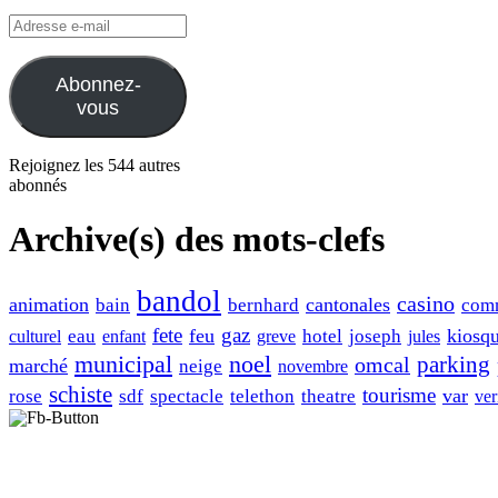
Adresse
e-
mail
Abonnez-
vous
Rejoignez les 544 autres
abonnés
Archive(s) des mots-clefs
bandol
casino
animation
cantonales
bain
bernhard
com
fete
gaz
feu
kiosq
eau
hotel
joseph
culturel
enfant
greve
jules
municipal
noel
omcal
parking
marché
neige
novembre
schiste
tourisme
var
rose
sdf
spectacle
telethon
theatre
ver