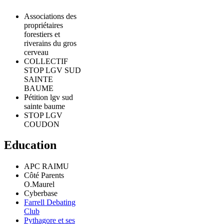
Associations des
propriétaires
forestiers et
riverains du gros
cerveau
COLLECTIF
STOP LGV SUD
SAINTE
BAUME
Pétition lgv sud
sainte baume
STOP LGV
COUDON
Education
APC RAIMU
Côté Parents
O.Maurel
Cyberbase
Farrell Debating
Club
Pythagore et ses