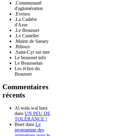
.Communauté
d'aglomération
.Evenos
.La Cadière
d'Azur
.Le Beausset
.Le Castellet
.Mairie de Sanary
.Riboux
.Saint-Cyr sur mer
Le beausset info
Le Beaussetan
Les échos du
Beausset
Commentaires
récents
Al wala wal bara
dans
UN PEU DE
TOLÉRANCE !
Biset
dans
Le
programme des
animations pour le