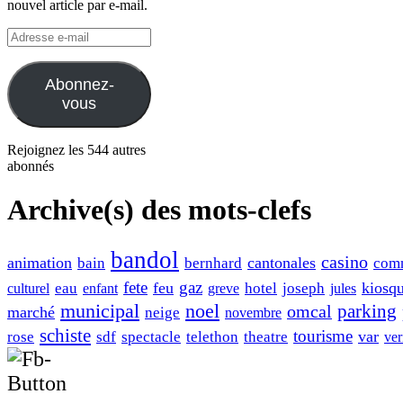
nouvel article par e-mail.
Adresse
e-
mail
Abonnez-
vous
Rejoignez les 544 autres
abonnés
Archive(s) des mots-clefs
bandol
casino
animation
cantonales
bain
bernhard
com
fete
gaz
feu
kiosq
eau
hotel
joseph
culturel
enfant
greve
jules
municipal
noel
omcal
parking
marché
neige
novembre
schiste
tourisme
var
rose
sdf
spectacle
telethon
theatre
ver