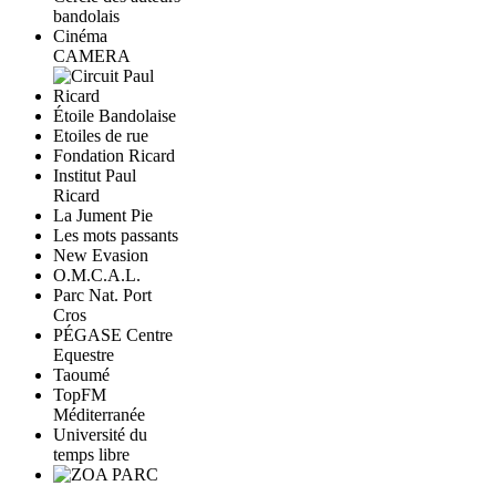
bandolais
Cinéma
CAMERA
Étoile Bandolaise
Etoiles de rue
Fondation Ricard
Institut Paul
Ricard
La Jument Pie
Les mots passants
New Evasion
O.M.C.A.L.
Parc Nat. Port
Cros
PÉGASE Centre
Equestre
Taoumé
TopFM
Méditerranée
Université du
temps libre