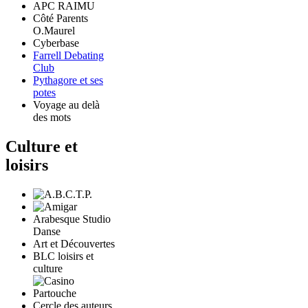
APC RAIMU
Côté Parents
O.Maurel
Cyberbase
Farrell Debating
Club
Pythagore et ses
potes
Voyage au delà
des mots
Culture et
loisirs
Arabesque Studio
Danse
Art et Découvertes
BLC loisirs et
culture
Cercle des auteurs