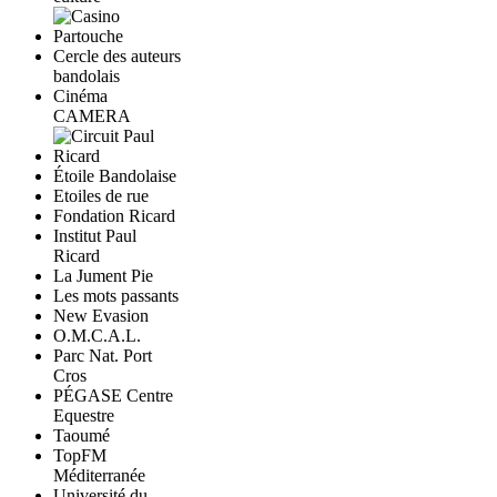
Cercle des auteurs
bandolais
Cinéma
CAMERA
Étoile Bandolaise
Etoiles de rue
Fondation Ricard
Institut Paul
Ricard
La Jument Pie
Les mots passants
New Evasion
O.M.C.A.L.
Parc Nat. Port
Cros
PÉGASE Centre
Equestre
Taoumé
TopFM
Méditerranée
Université du