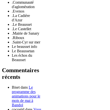
.Communauté
d'aglomération
.Evenos
.La Cadière
d'Azur
.Le Beausset
.Le Castellet
.Mairie de Sanary
.Riboux
.Saint-Cyr sur mer
Le beausset info
Le Beaussetan
Les échos du
Beausset
Commentaires
récents
Biset
dans
Le
programme des
animations pour le
mois de mai à
Bandol
cocogirl
dans
Vous