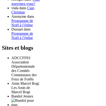
souvenez-vous?
viala
dans
Ciao
Christian
Anonyme
dans
Programme de
Noël à l’église
Dussart
dans
Programme de
Noël à l’église
Sites et blogs
ADCCFF83
Association
Départementale
des Comités
Communaux des
Feux de Forêts
Amis Marcel Bogi
Les Amis de
Marcel Bogi
Bandol Jeunes