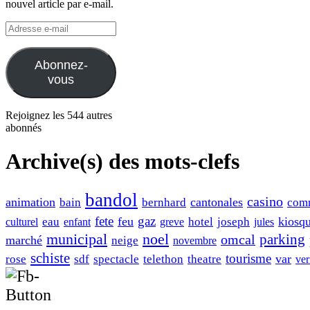
nouvel article par e-mail.
Adresse
e-
mail
Abonnez-
vous
Rejoignez les 544 autres
abonnés
Archive(s) des mots-clefs
bandol
casino
animation
cantonales
bain
bernhard
com
fete
gaz
feu
kiosq
eau
hotel
joseph
culturel
enfant
greve
jules
municipal
noel
omcal
parking
marché
neige
novembre
schiste
tourisme
var
rose
sdf
spectacle
telethon
theatre
ver