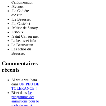
d'aglomération
.Evenos
.La Cadière
d'Azur
.Le Beausset
.Le Castellet
.Mairie de Sanary
.Riboux
.Saint-Cyr sur mer
Le beausset info
Le Beaussetan
Les échos du
Beausset
Commentaires
récents
Al wala wal bara
dans
UN PEU DE
TOLÉRANCE !
Biset
dans
Le
programme des
animations pour le
mois de mai à