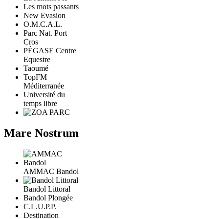
Les mots passants
New Evasion
O.M.C.A.L.
Parc Nat. Port
Cros
PÉGASE Centre
Equestre
Taoumé
TopFM
Méditerranée
Université du
temps libre
Mare Nostrum
AMMAC Bandol
Bandol Littoral
Bandol Plongée
C.L.U.P.P.
Destination