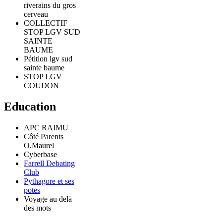
riverains du gros
cerveau
COLLECTIF
STOP LGV SUD
SAINTE
BAUME
Pétition lgv sud
sainte baume
STOP LGV
COUDON
Education
APC RAIMU
Côté Parents
O.Maurel
Cyberbase
Farrell Debating
Club
Pythagore et ses
potes
Voyage au delà
des mots