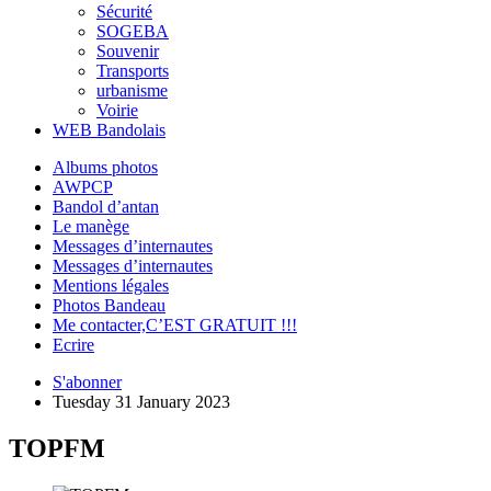
Sécurité
SOGEBA
Souvenir
Transports
urbanisme
Voirie
WEB Bandolais
Albums photos
AWPCP
Bandol d’antan
Le manège
Messages d’internautes
Messages d’internautes
Mentions légales
Photos Bandeau
Me contacter,C’EST GRATUIT !!!
Ecrire
S'abonner
Tuesday 31 January 2023
TOPFM