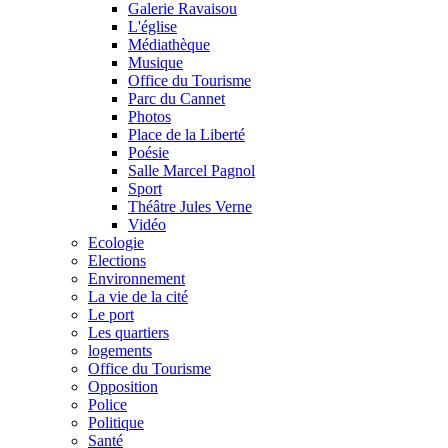
Galerie Ravaisou
L'église
Médiathèque
Musique
Office du Tourisme
Parc du Cannet
Photos
Place de la Liberté
Poésie
Salle Marcel Pagnol
Sport
Théâtre Jules Verne
Vidéo
Ecologie
Elections
Environnement
La vie de la cité
Le port
Les quartiers
logements
Office du Tourisme
Opposition
Police
Politique
Santé