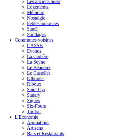
Les anciens aussi
Logements
Mémoire
Nostalgie
Petites annonces
Santé
Sondages
Communes voisines
CASSB
Evenos
La Cadière
La Seyne
Le Beausset
Le Castellet
Ollioules
Riboux
Saint Cyr
Sanary
Signes
Six-Fours
Toulon
L'Economie
Animations
Artisans
Bars et Restaurants