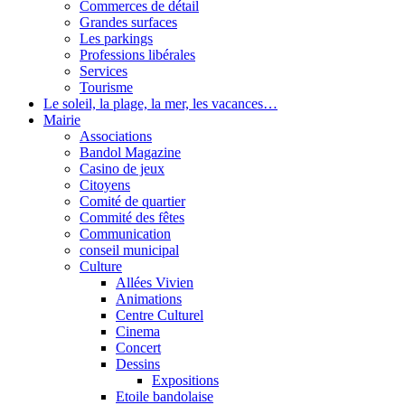
Commerces de détail
Grandes surfaces
Les parkings
Professions libérales
Services
Tourisme
Le soleil, la plage, la mer, les vacances…
Mairie
Associations
Bandol Magazine
Casino de jeux
Citoyens
Comité de quartier
Commité des fêtes
Communication
conseil municipal
Culture
Allées Vivien
Animations
Centre Culturel
Cinema
Concert
Dessins
Expositions
Etoile bandolaise