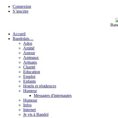
Connexion
S´inscrire
Band
Accueil
Bandolais…
Ados
Amitié
Amour
Animaux
Artisans
Charité
Education
Emploi
Enfants
Hotels et résidences
Humeur
Messages d'internautes
Humour
Infos
Internet
Je vis à Bandol