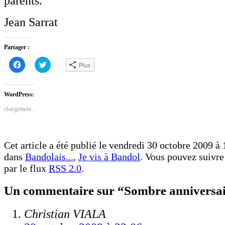
parents.
Jean Sarrat
Partager :
Cliquez
Cliquez
Plus
pour
pour
partager
partager
sur
sur
Facebook(ouvre
Twitter(ouvre
dans
dans
WordPress:
une
une
nouvelle
nouvelle
chargement…
fenêtre)
fenêtre)
Cet article a été publié le vendredi 30 octobre 2009 à 
dans
Bandolais...
,
Je vis à Bandol
. Vous pouvez suivre 
par le flux
RSS 2.0
.
Un commentaire sur “Sombre anniversa
Christian VIALA