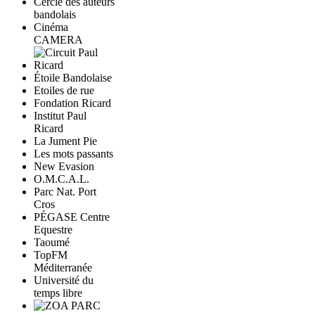
Cercle des auteurs
bandolais
Cinéma
CAMERA
Étoile Bandolaise
Etoiles de rue
Fondation Ricard
Institut Paul
Ricard
La Jument Pie
Les mots passants
New Evasion
O.M.C.A.L.
Parc Nat. Port
Cros
PÉGASE Centre
Equestre
Taoumé
TopFM
Méditerranée
Université du
temps libre