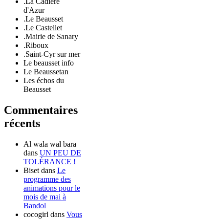
.La Cadière
d'Azur
.Le Beausset
.Le Castellet
.Mairie de Sanary
.Riboux
.Saint-Cyr sur mer
Le beausset info
Le Beaussetan
Les échos du
Beausset
Commentaires
récents
Al wala wal bara
dans
UN PEU DE
TOLÉRANCE !
Biset
dans
Le
programme des
animations pour le
mois de mai à
Bandol
cocogirl
dans
Vous