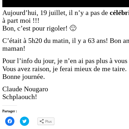
Aujourd’hui, 19 juillet, il n’y a pas de
célébr
à part moi !!!
Bon, c’est pour rigoler! 🙂
C’était à 5h20 du matin, il y a 63 ans! Bon a
maman!
Pour l’info du jour, je n’en ai pas plus à vou
Vous avez raison, je ferai mieux de me taire.
Bonne journée.
Claude Nougaro
Schplaouch!
Partager :
Cliquez
Cliquez
Plus
pour
pour
partager
partager