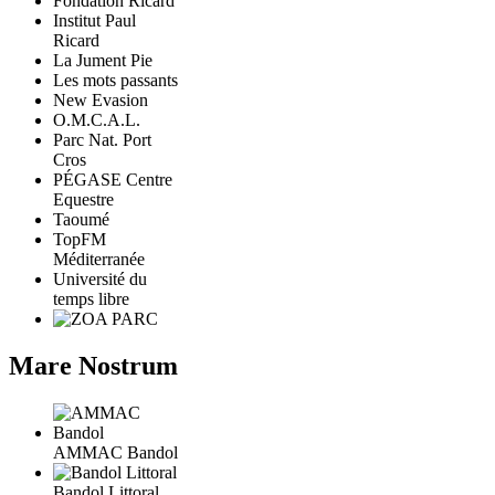
Fondation Ricard
Institut Paul
Ricard
La Jument Pie
Les mots passants
New Evasion
O.M.C.A.L.
Parc Nat. Port
Cros
PÉGASE Centre
Equestre
Taoumé
TopFM
Méditerranée
Université du
temps libre
Mare Nostrum
AMMAC Bandol
Bandol Littoral