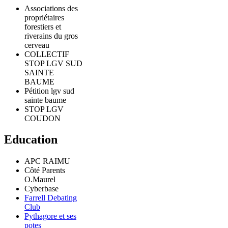
Associations des
propriétaires
forestiers et
riverains du gros
cerveau
COLLECTIF
STOP LGV SUD
SAINTE
BAUME
Pétition lgv sud
sainte baume
STOP LGV
COUDON
Education
APC RAIMU
Côté Parents
O.Maurel
Cyberbase
Farrell Debating
Club
Pythagore et ses
potes