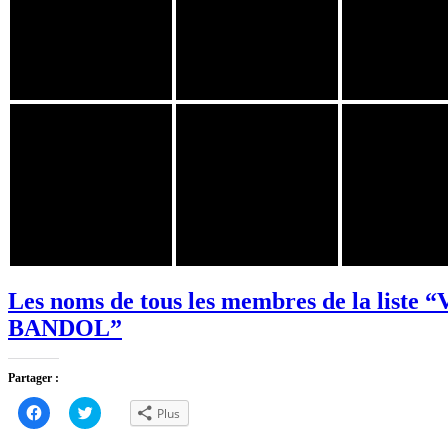
Les noms de tous les membres de la liste
BANDOL”
Partager :
Cliquez
Cliquez
Plus
pour
pour
partager
partager
sur
sur