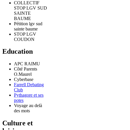
COLLECTIF
STOP LGV SUD
SAINTE
BAUME
Pétition lgv sud
sainte baume
STOP LGV
COUDON
Education
APC RAIMU
Côté Parents
O.Maurel
Cyberbase
Farrell Debating
Club
Pythagore et ses
potes
Voyage au delà
des mots
Culture et