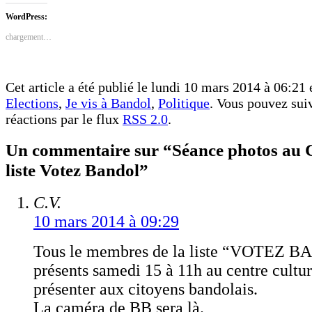
Facebook(ouvre
Twitter(ouvre
dans
dans
WordPress:
une
une
nouvelle
nouvelle
chargement…
fenêtre)
fenêtre)
Cet article a été publié le lundi 10 mars 2014 à 06:21 
Elections
,
Je vis à Bandol
,
Politique
. Vous pouvez suiv
réactions par le flux
RSS 2.0
.
Un commentaire sur “Séance photos au C
liste Votez Bandol”
C.V.
10 mars 2014 à 09:29
Tous le membres de la liste “VOTEZ B
présents samedi 15 à 11h au centre cultur
présenter aux citoyens bandolais.
La caméra de BB sera là.