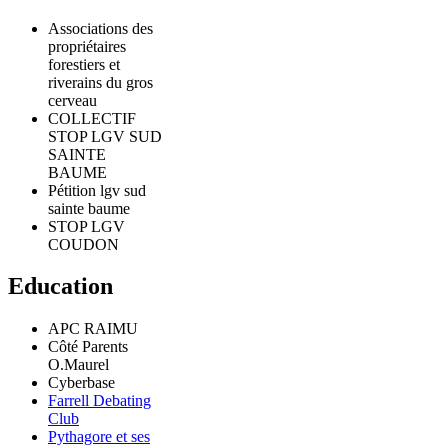
Associations des
propriétaires
forestiers et
riverains du gros
cerveau
COLLECTIF
STOP LGV SUD
SAINTE
BAUME
Pétition lgv sud
sainte baume
STOP LGV
COUDON
Education
APC RAIMU
Côté Parents
O.Maurel
Cyberbase
Farrell Debating
Club
Pythagore et ses