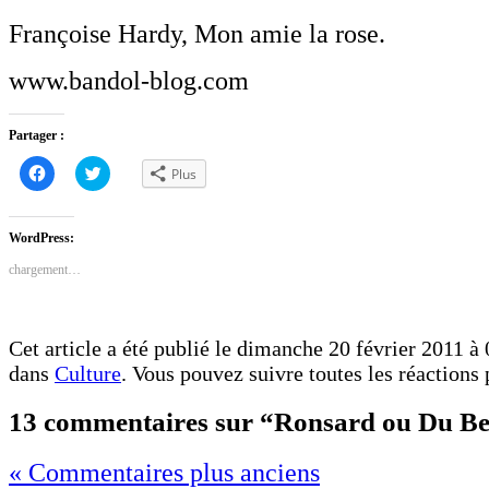
Françoise Hardy, Mon amie la rose.
www.bandol-blog.com
Partager :
Cliquez
Cliquez
Plus
pour
pour
partager
partager
sur
sur
Facebook(ouvre
Twitter(ouvre
dans
dans
WordPress:
une
une
nouvelle
nouvelle
chargement…
fenêtre)
fenêtre)
Cet article a été publié le dimanche 20 février 2011 à 
dans
Culture
. Vous pouvez suivre toutes les réactions 
13 commentaires sur “Ronsard ou Du Be
« Commentaires plus anciens