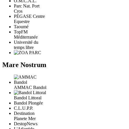
O.M.C.A.L.
Parc Nat. Port
Cros
PÉGASE Centre
Equestre
Taoumé
TopFM
Méditerranée
Université du
temps libre
Mare Nostrum
AMMAC Bandol
Bandol Littoral
Bandol Plongée
C.L.U.P.P.
Destination
Planete Mer
DestopNews
L'Atlantide