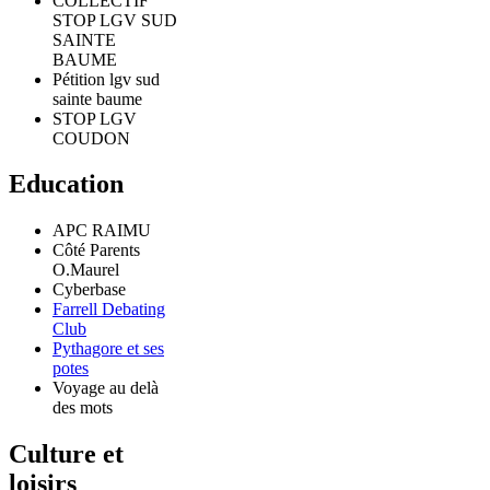
COLLECTIF
STOP LGV SUD
SAINTE
BAUME
Pétition lgv sud
sainte baume
STOP LGV
COUDON
Education
APC RAIMU
Côté Parents
O.Maurel
Cyberbase
Farrell Debating
Club
Pythagore et ses
potes
Voyage au delà
des mots
Culture et
loisirs