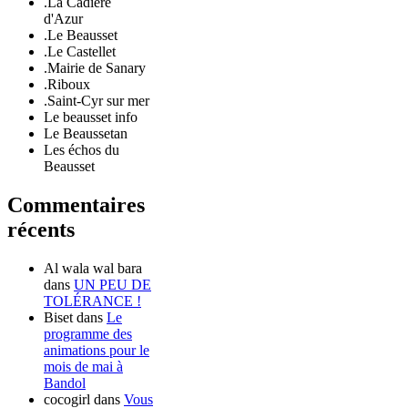
.La Cadière
d'Azur
.Le Beausset
.Le Castellet
.Mairie de Sanary
.Riboux
.Saint-Cyr sur mer
Le beausset info
Le Beaussetan
Les échos du
Beausset
Commentaires
récents
Al wala wal bara
dans
UN PEU DE
TOLÉRANCE !
Biset
dans
Le
programme des
animations pour le
mois de mai à
Bandol
cocogirl
dans
Vous