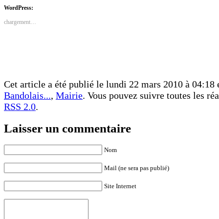
Facebook(ouvre
Twitter(ouvre
dans
dans
WordPress:
une
une
nouvelle
nouvelle
chargement…
fenêtre)
fenêtre)
Cet article a été publié le lundi 22 mars 2010 à 04:18 
Bandolais...
,
Mairie
. Vous pouvez suivre toutes les réa
RSS 2.0
.
Laisser un commentaire
Nom
Mail (ne sera pas publié)
Site Internet