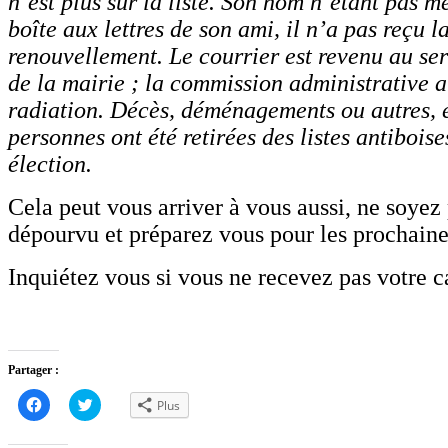
n’est plus sur la liste. Son nom n’étant pas m
boîte aux lettres de son ami, il n’a pas reçu 
renouvellement. Le courrier est revenu au ser
de la mairie ; la commission administrative a
radiation. Décès, déménagements ou autres, 
personnes ont été retirées des listes antiboise
élection.
Cela peut vous arriver à vous aussi, ne soyez 
dépourvu et préparez vous pour les prochain
Inquiétez vous si vous ne recevez pas votre ca
Partager :
Cliquez
Cliquez
Plus
pour
pour
partager
partager
sur
sur