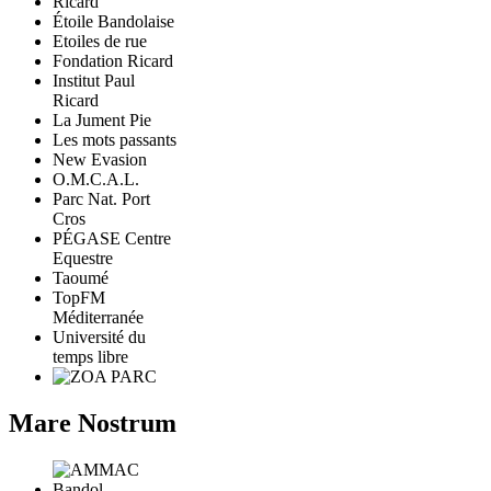
Étoile Bandolaise
Etoiles de rue
Fondation Ricard
Institut Paul
Ricard
La Jument Pie
Les mots passants
New Evasion
O.M.C.A.L.
Parc Nat. Port
Cros
PÉGASE Centre
Equestre
Taoumé
TopFM
Méditerranée
Université du
temps libre
Mare Nostrum