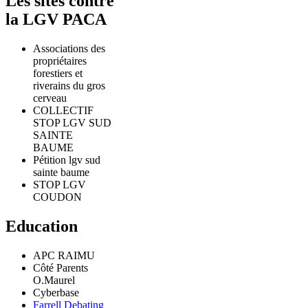
Les sites contre
la LGV PACA
Associations des
propriétaires
forestiers et
riverains du gros
cerveau
COLLECTIF
STOP LGV SUD
SAINTE
BAUME
Pétition lgv sud
sainte baume
STOP LGV
COUDON
Education
APC RAIMU
Côté Parents
O.Maurel
Cyberbase
Farrell Debating