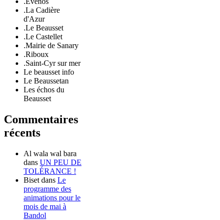
.Evenos
.La Cadière
d'Azur
.Le Beausset
.Le Castellet
.Mairie de Sanary
.Riboux
.Saint-Cyr sur mer
Le beausset info
Le Beaussetan
Les échos du
Beausset
Commentaires
récents
Al wala wal bara
dans
UN PEU DE
TOLÉRANCE !
Biset
dans
Le
programme des
animations pour le
mois de mai à
Bandol